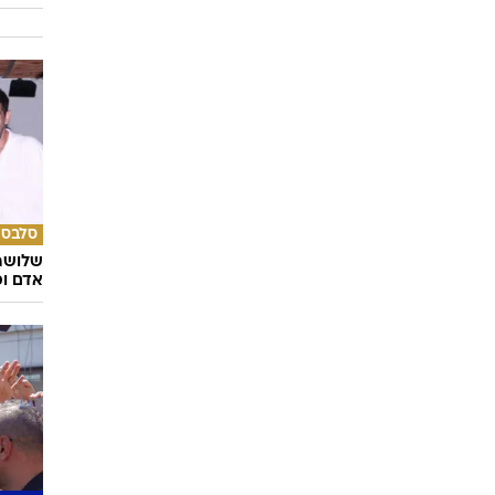
השאלון
מתאימ
סלבס