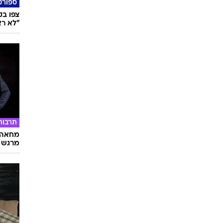
שלושה 
אדם וס
ספורט
צפו ב
"לא רא