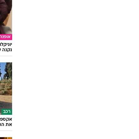
ונק
אלון
נגסטון
,
טרבור
מורגן
,
קתרין
מק'ורמק
,
ריי
ליוטה
,
ונסה
בריאו
רוצים 
אלקטרו
אופנה
יוניקל
נקנה ש