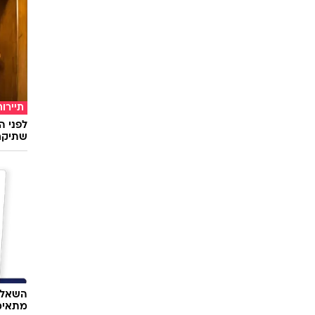
רכב
את הטו
תיירות
לפני ה
שתיקח