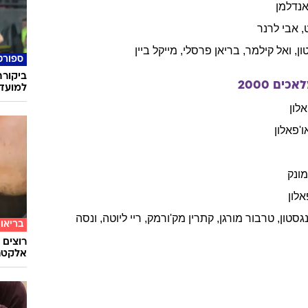
וגנר
עוד ב
2009
נקלר
נדלמן
,
אבי
לרנר
ון
,
ואל
קילמר
,
בריאן
פרסלי
,
מייקל
ביין
ספורט
ביקורת
לאכים
2000
למועדו
אלון
ו'פאלון