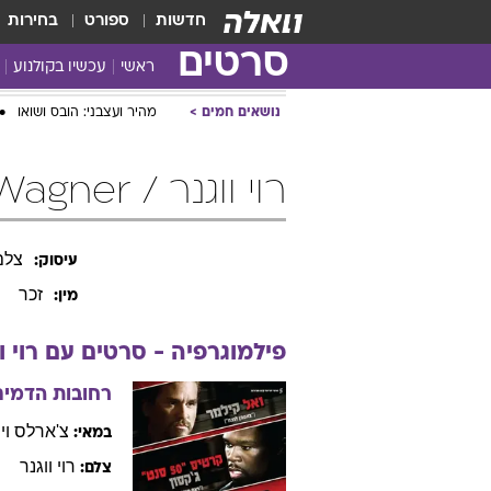
חדשות
ספורט
בחירות
סרטים
ראשי
עכשיו בקולנוע
נושאים חמים
מהיר ועצבני: הובס ושואו
רוי ווגנר / Roy Wagner