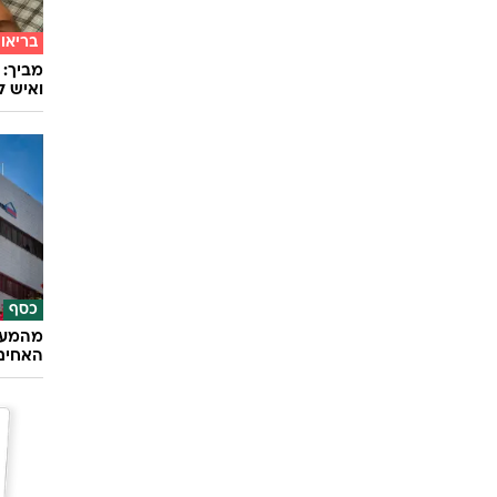
תרבות
מחאה ו
מרגש
בריאו
מביך: 
ואיש ל