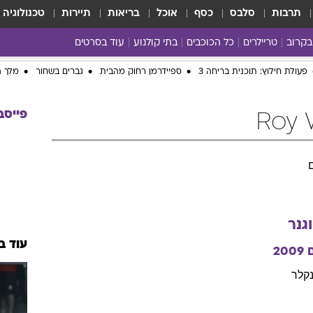
תרבות
סלבס
כסף
אוכל
בריאות
תיירות
טכנולוגיה
בקרוב
טריילרים
כל הכוכבים
בתי קולנוע
עוד בסרטים
כל הסרטים
yes planet
פעולת חילוץ: תוכנית בריחה 3
ספיידרמן רחוק מהבית
גברים בשחור
מלך ה
פייסב