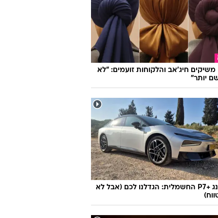
ת
להיגמל מעישון? לכו על סיגריה
נית. המלצה מרופאים
ו משיקים חיג'אב והלקוחות זועמים: "לא
ם יותר"