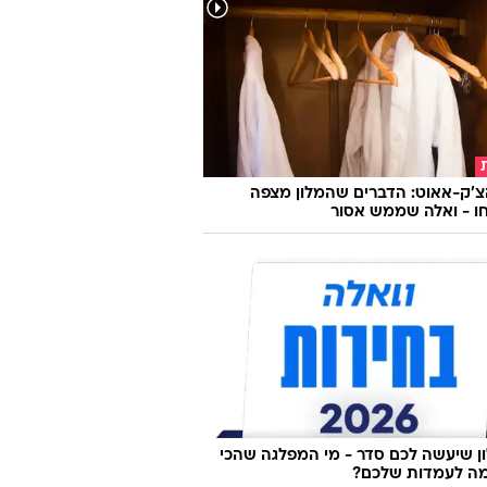
אקספנג +P7 החשמלית: הגדלנו לכם (אבל לא
וח)
צ'ק-אאוט: הדברים שהמלון מצפה
ו - ואלה שממש אסור