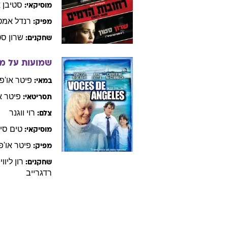
צלם
עיסוק:
זכר
מין:
פילמוגרפיה - סרטים עם
רוי
ו
רחובות הדמים
צ'ארלס
וי
במאי:
רוי
ווגנר
צלם:
סטיבן
א
מוסיקאי:
רנדל
אמט
מפיק:
שרון
סט
שחקנים:
שמועות על מ
פיטר
או'פ
במאי:
פיטר
א
תסריטאי:
רוי
ווגנר
צלם: