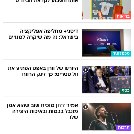
אותו השבוע לקראת הביה"ס
בריאות
דיסני+ מחליפה אפליקציה
בישראל: זה מה שיקרה למנויים
טכנולוגיה
היורש של וורן באפט הפתיע את
וול סטריט: כך זינק הרווח
כסף
אמיר דדון מוכיח שוב שהוא אמן
מוגבל בכמות ובאיכות היצירה
שלו
תרבות