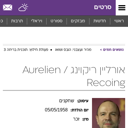
סרטים
ראשי
חדשות
מבזקים
ספורט
ויראלי
תרבות
כס
נושאים חמים
מהיר ועצבני: הובס ושואו
פעולת חילוץ: תוכנית בריחה 3
אורליין ריקוינג / Aurelien
Recoing
שחקנים
עיסוק:
05/05/1958
יום הולדת:
זכר
מין: