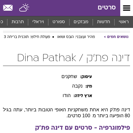
סרטים
ראשי
חדשות
מבזקים
ספורט
ויראלי
תרבות
כס
נושאים חמים
מהיר ועצבני: הובס ושואו
פעולת חילוץ: תוכנית בריחה 3
דינה פת'ק / Dina Pathak
שחקנים
עיסוק:
נקבה
מין:
הודו
ארץ לידה:
דינה פת'ק היא אחת משחקניות האופי הטובות ביותר, עתה בגיל
80 הופיעה ביותר מ  100 סרטים.
פילמוגרפיה - סרטים עם
דינה
פת'ק