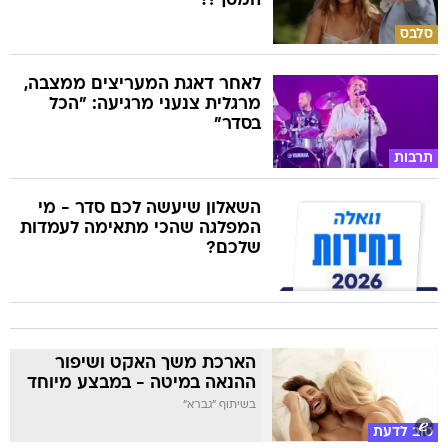
המסך?!
סלבס
לאחר דאגת המעריצים ממצבה,
מרגלית צנעני מרגיעה: "הכל
בסדר"
תרבות
השאלון שיעשה לכם סדר - מי
המפלגה שהכי מתאימה לעמדות
שלכם?
הארכת משך האקט ושיפור
ההנאה במיטה - במבצע מיוחד
בשיתוף "גברא"
טוב לדעת