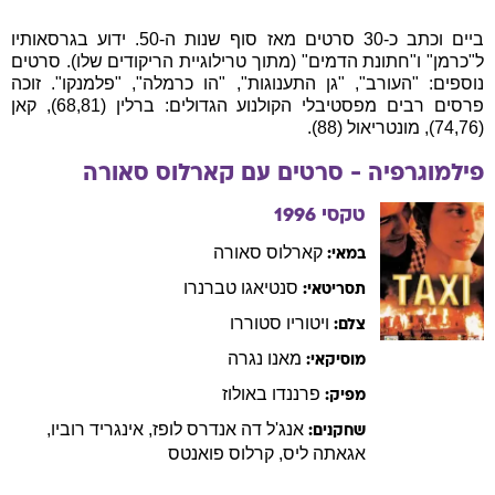
ביים וכתב כ-30 סרטים מאז סוף שנות ה-50. ידוע בגרסאותיו
ל"כרמן" ו"חתונת הדמים" (מתוך טרילוגיית הריקודים שלו). סרטים
נוספים: "העורב", "גן התענוגות", "הו כרמלה", "פלמנקו". זוכה
פרסים רבים מפסטיבלי הקולנוע הגדולים: ברלין (68,81), קאן
(74,76), מונטריאול (88).
פילמוגרפיה - סרטים עם
קארלוס
סאורה
טקסי
1996
קארלוס
סאורה
במאי:
סנטיאגו
טברנרו
תסריטאי:
ויטוריו
סטוררו
צלם:
מאנו
נגרה
מוסיקאי:
פרננדו
באולוז
מפיק:
אנג'ל
דה אנדרס לופז
,
אינגריד
רוביו
,
שחקנים:
אגאתה
ליס
,
קרלוס
פואנטס