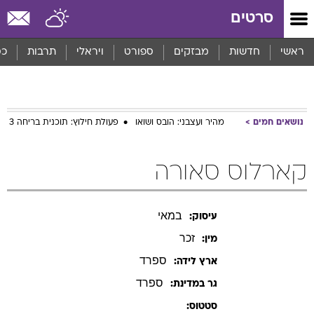
סרטים
ראשי
חדשות
מבזקים
ספורט
ויראלי
תרבות
כס
נושאים חמים
מהיר ועצבני: הובס ושואו
פעולת חילוץ: תוכנית בריחה 3
קארלוס סאורה
במאי
עיסוק:
זכר
מין:
ספרד
ארץ לידה:
ספרד
גר במדינת:
סטטוס: