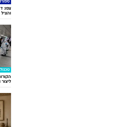
ספורט
צפו: ד
והציל
טכנולו
הקורונ
ליצור 