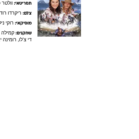
וולטר
פ
תסריטאי:
ריקרדו
רודר
צלם:
רוקי
ניל
מוסיקאי:
קמילה
ב
שחקנים:
די צ'לו
,
רומינה
י