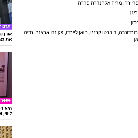
ריירה
,
מריה אלחנדרה
פררה
יגז
סון
תרבות
ורדונבה
,
רוברטו
קרנגי
,
חואן
ליירדו
,
פקונדו
אראנה
,
נדיה
אורן נ
אן
את מה 
Sheee
ליווי,