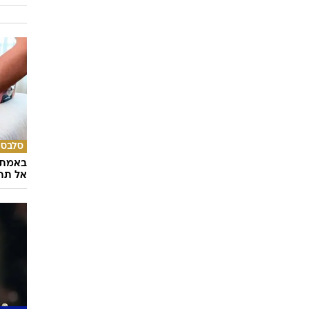
סלבס
באמת ה
אל תהי