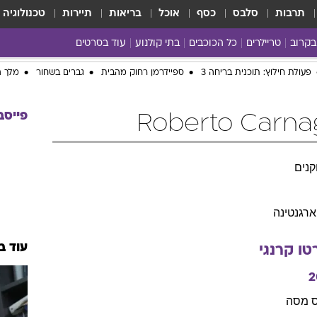
תרבות
סלבס
כסף
אוכל
בריאות
תיירות
טכנולוגיה
בקרוב
טריילרים
כל הכוכבים
בתי קולנוע
עוד בסרטים
כל הסרטים
פעולת חילוץ: תוכנית בריחה 3
ספיידרמן רחוק מהבית
גברים בשחור
מלך ה
yes planet
פייסב
נים
ארגנטינה
עוד ב
טו
קרנגי
2
ס
מסה