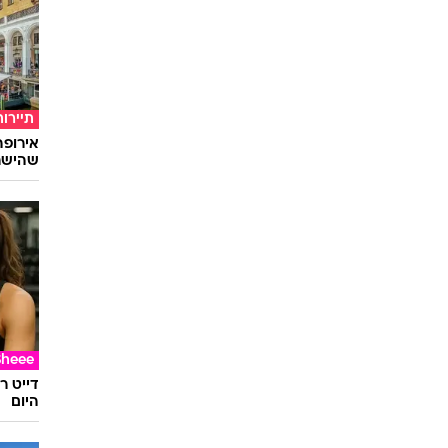
תיירות
שהישרא
Sheee
דייט ר
היום