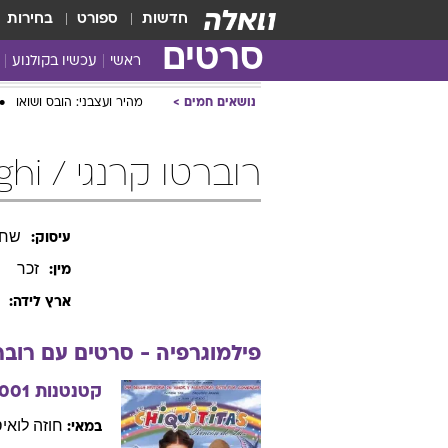
חדשות
ספורט
בחירות
סרטים
ראשי
עכשיו בקולנוע
נושאים חמים
מהיר ועצבני: הובס ושואו
רוברטו קרנגי / Roberto Carnaghi
שחק
עיסוק:
זכר
מין:
ארץ לידה:
פילמוגרפיה - סרטים עם
רובר
קטנטנות
001
חוזה לואי
במאי: