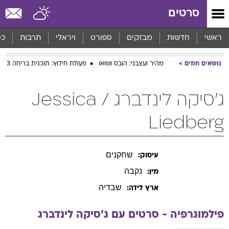
סרטים
ראשי
חדשות
מבזקים
ספורט
ויראלי
תרבות
כס
נושאים חמים
מהיר ועצבני: הובס ושואו
פעולת חילוץ: תוכנית בריחה 3
ג'סיקה לינדברג / Jessica
Liedberg
שחקנים
עיסוק:
נקבה
מין:
שבדיה
ארץ לידה:
פילמוגרפיה - סרטים עם
ג'סיקה
לינדברג