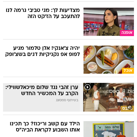
מצדיעות לך: מגי טביבי גרמה לנו
להתעכב על הז'קט הזה
אופנה
יהיה צ'אנקי! אלן טלמור מגיע
לפופ אפ נקניקיות דגים בשצ'ופק
אוכל
ערן זהבי נגד שלום מיכאלשווילי:
הקרב על המכשיר החדש
בשיתוף סמסונג
סלבס
הילד עם קשב וריכוז? כך תכינו
אותו השבוע לקראת הביה"ס