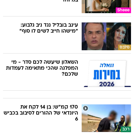
במיוחד
Sheee
עינב בובליל נגד ניב גלבוע:
"מישהו חייב לשים לו סוף"
סלבס
השאלון שיעשה לכם סדר - מי
המפלגה שהכי מתאימה לעמדות
שלכם?
170 קמ"ש: בן 14 לקח את
היונדאי של ההורים לסיבוב בכביש
6
רכב