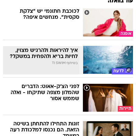
עוד בוואלה
לכוכבת חתונמי יש "צלקת
סקסית". מנחשים איפה?
אופנה
איך להיראות ולהרגיש מצוין,
לחיות בריא ולהפחית במשקל?
בשיתוף TI SWIM
טוב לדעת
לפני הצ'ק-אאוט: הדברים
שהמלון מצפה שתיקחו - ואלה
שממש אסור
תיירות
זוגות התחילו להתחתן בשיטה
הזאת. הם נכנסו למלכודת רעה