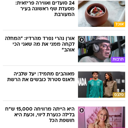
24 סועדים ואווירה פריזאית:
מסעדת שף ראשונה בעיר
המעורבת
אוכל
אורן נהרי נפרד מהרדיו: "המחלה
לקחה ממני את מה שאני הכי
אוהב"
תרבות
מאוהבים מתמיד: יעל שלביה
ולאנס סטרול כובשים את הרשת
סלבס
היא הייתה מרוויחה 15,000 ש"ח
בלילה כנערת ליווי, וכעת היא
חושפת הכל