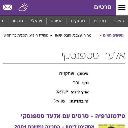
סרטים
ראשי
חדשות
מבזקים
ספורט
ויראלי
תרבות
כס
נושאים חמים
מהיר ועצבני: הובס ושואו
פעולת חילוץ: תוכנית בריחה 3
אלעד סטפנסקי
שחקנים
עיסוק:
זכר
מין:
ישראל
ארץ לידה:
ישראל
גר במדינת:
פילמוגרפיה - סרטים עם
אלעד
סטפנסקי
אסקימו לימון - החגיגה נמשכת
2001