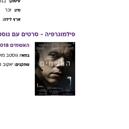
במא
עיסוק:
זכר
מין:
ארץ לידה:
פילמוגרפיה - סרטים עם
גוסט
האשמים
2018
גוסטב
מול
במאי:
יאקוב
ס
שחקנים: