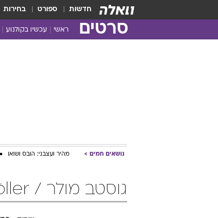
חדשות
ספורט
בחירות
סרטים
ראשי
עכשיו בקולנוע
נושאים חמים
מהיר ועצבני: הובס ושואו
גוסטב מולר / Gustav Möller