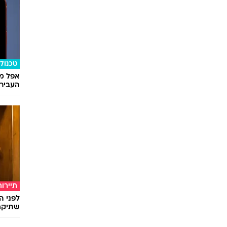
טכנולו
אפל מח
העבירו מ
תיירות
לפני ה
שתיקח