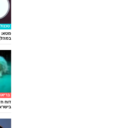
טכנולו
במהלך
בריאו
דוח חד
בישרא