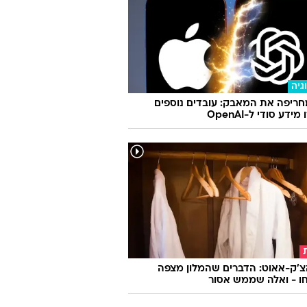
גיה
ריפה את המאבק: עובדים נוספים
ידע סודי ל-OpenAI
צ'ק-אאוט: הדברים שהמלון מצפה
ו - ואלה שממש אסור