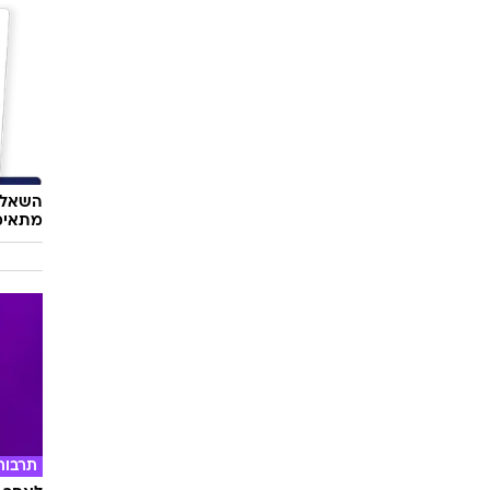
השאלון
מתאימ
תרבות