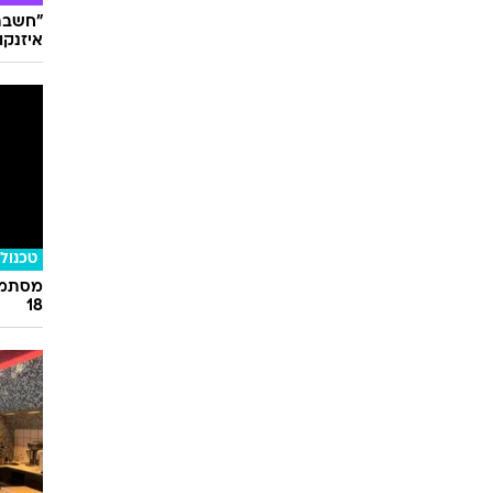
"חשבתי
איזנקוט
טכנולו
מסתמן:
18