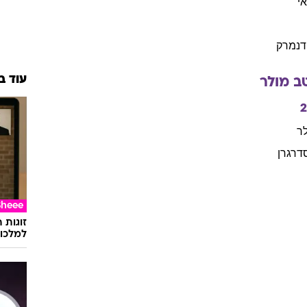
י
דנמרק
עוד ב
ב
מולר
ר
דרגרן
Sheee
זוגות 
למלכוד