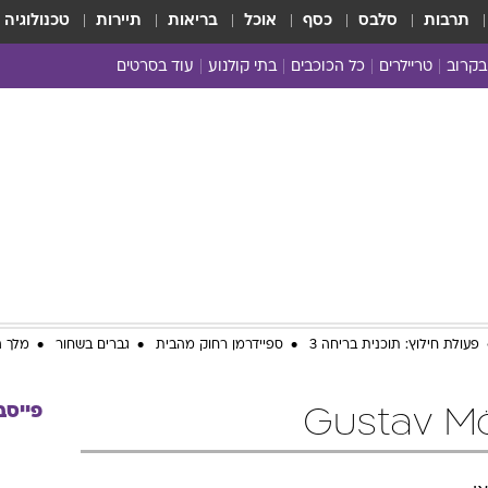
תרבות
סלבס
כסף
אוכל
בריאות
תיירות
טכנולוגיה
בקרוב
טריילרים
כל הכוכבים
בתי קולנוע
עוד בסרטים
כל הסרטים
yes planet
פעולת חילוץ: תוכנית בריחה 3
ספיידרמן רחוק מהבית
גברים בשחור
מלך ה
פייסב