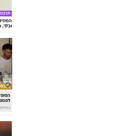
תרבות
המוזיק
ובלר, מ
סלבס
הפופ־
לפספ
בשיתוף llin