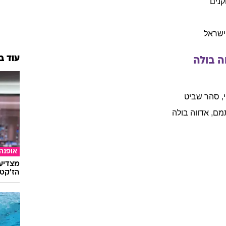
נים
ישראל
עוד ב
ה
בולה
,
סהר
שביט
מם
,
אדווה
בולה
אופנה
מצדיעו
הז'קט 