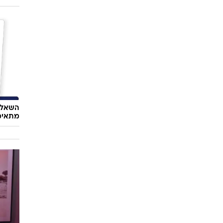
השאלון
מתאימ