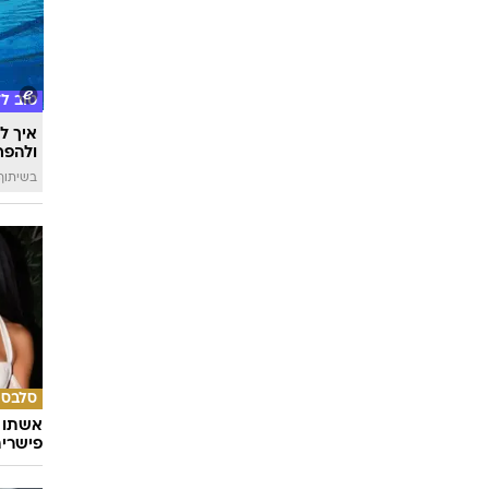
טוב ל
איך לה
ולהפח
בשיתוף  SWIM
סלבס
אשתו ש
פישרית