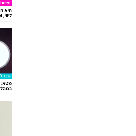
Sheee
ליווי,
טכנולו
במהלך