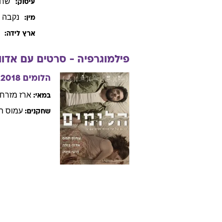
שחק
עיסוק:
נקבה
מין:
ארץ לידה:
פילמוגרפיה - סרטים עם
אדוו
הלומים
2018
ארז
מזרחי
במאי:
עמוס
ת
שחקנים: