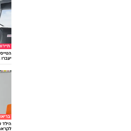
תיירות
יעברו 
בריאו
הילד ע
לקראת