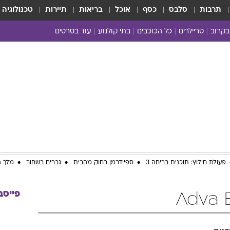
תרבות
סלבס
כסף
אוכל
בריאות
תיירות
טכנולוגיה
בקרוב
טריילרים
כל הכוכבים
בתי קולנוע
עוד בסרטים
כל הסרטים
yes planet
פעולת חילוץ: תוכנית בריחה 3
ספיידרמן רחוק מהבית
גברים בשחור
מלך ה
פייסב