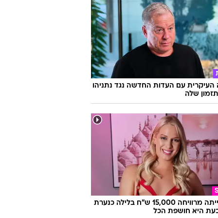
נאי חושף: "קיללו אותי והציקו לי בגלל
לי"
העיקרית עם העדות החדשה נגד נתניהו
זמון שלה