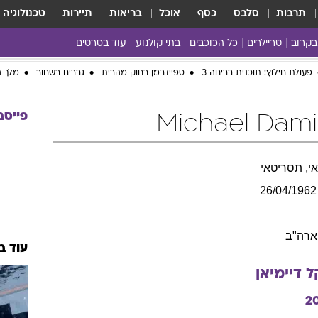
תרבות
סלבס
כסף
אוכל
בריאות
תיירות
טכנולוגיה
בקרוב
טריילרים
כל הכוכבים
בתי קולנוע
עוד בסרטים
כל הסרטים
yes planet
פעולת חילוץ: תוכנית בריחה 3
ספיידרמן רחוק מהבית
גברים בשחור
מלך ה
פייסב