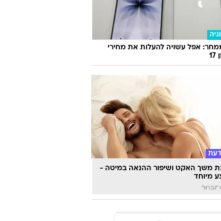
למתבגרים? ספרו להם דחוף על הפופ אפ
גיה
חר: אפל עשויה להעלות את מחירי
17