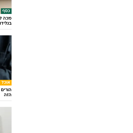
אוכל
איך שף
ביקור
כסף
מכה לג
בגלידו