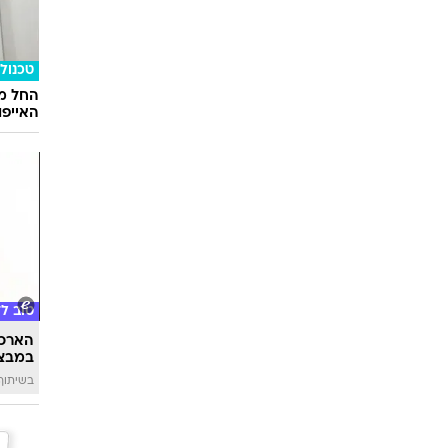
אוכל
הורים 
הזה
טכנולו
החל ממ
האייפון 