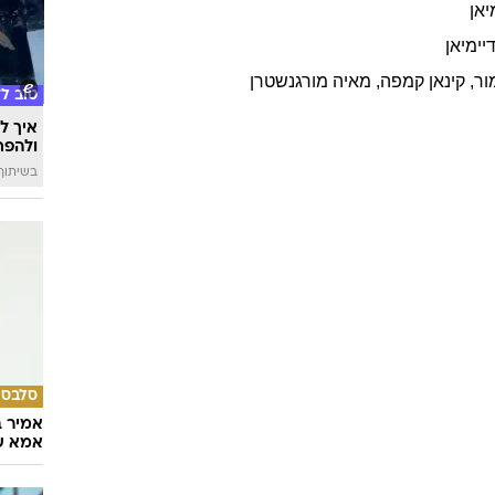
י, תסריטאי
26/04/1962
ארה"ב
עוד ב
ל
דיימיאן
2
יאן
יימיאן
ור
,
קינאן
קמפה
,
מאיה
מורגנשטרן
טוב ל
איך לה
ולהפח
בשיתוף  SWIM