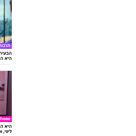
סלבס
אמיר ב
אמא ש
תרבות
הבעיה 
היא הת