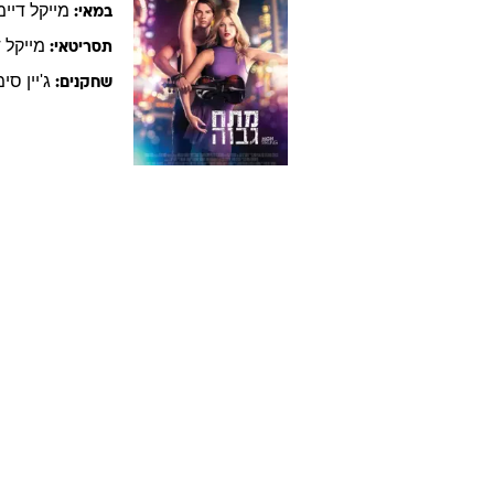
במא
עיסוק:
יום הולדת:
זכר
מין:
ארץ לידה:
פילמוגרפיה - סרטים עם
מייק
מתח גבוה
016
מייקל
דיימ
במאי:
מייקל
ד
תסריטאי:
ג'יין
סימ
שחקנים: