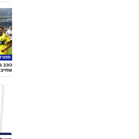
Sheee
ליווי,
ספורט
כוכב ב
שחייב