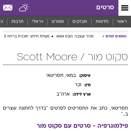
סרטים
ראשי
חדשות
מבזקים
ספורט
ויראלי
תרבות
כס
נושאים חמים
מהיר ועצבני: הובס ושואו
פעולת חילוץ: תוכנית בריחה 3
סקוט מור / Scott Moore
במאי, תסריטאי
עיסוק:
זכר
מין:
ארה"ב
ארץ לידה:
תסריטאי, כתב את התסריטים לסרטים "בדרך לחתונה עוצרים
ב.."
פילמוגרפיה - סרטים עם
סקוט
מור