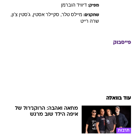
דיוויד
הוברמן
מפיק:
מיילס
טלר
,
סקיילר
אסטין
,
ג'סטין
צ'ון
,
שחקנים:
שרה
רייט
פייסבוק
עוד בוואלה
מחאה ואהבה: הרוקנ'רול של
איפה הילד שוב מרגש
תרבות