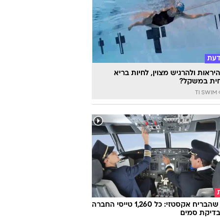
ת
ם קשב וריכוז? כך תכינו אותו השבוע
 הביה"ס
דעת
יראות ולהרגיש מצוין, לחיות בריא
ית במשקל?
TI