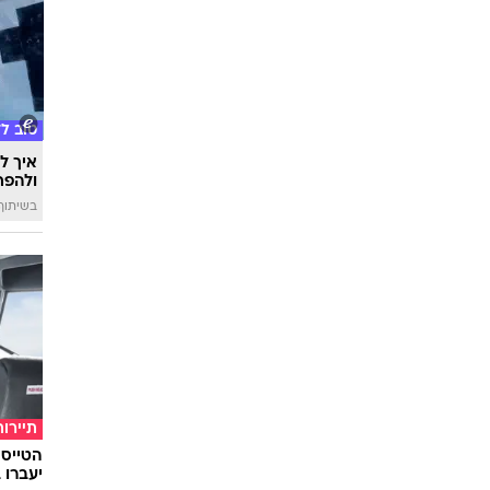
בריאו
הילד ע
לקראת
טוב ל
איך לה
ולהפח
בשיתוף  SWIM