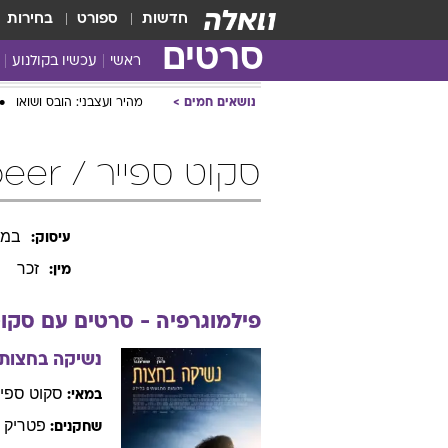
חדשות
ספורט
בחירות
סרטים
ראשי
עכשיו בקולנוע
נושאים חמים
מהיר ועצבני: הובס ושואו
סקוט ספייר / Scott Speer