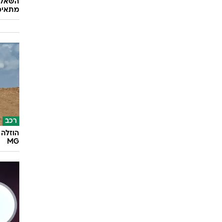
השאלון
מתאימ