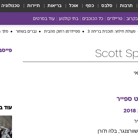
תרבות
סלבס
כסף
אוכל
בריאות
תיירות
טכנולוגיה
בקרוב
טריילרים
כל הכוכבים
בתי קולנוע
עוד בסרטים
כל הסרטים
yes planet
פעולת חילוץ: תוכנית בריחה 3
ספיידרמן רחוק מהבית
גברים בשחור
מלך ה
פייסב