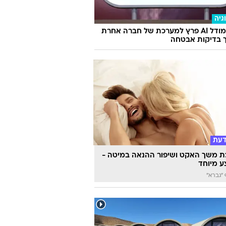
דרמטית לדגמי פלאג אין והיברידים של
גיה
מטא: מודל AI פרץ למערכת של חברה אחרת
 בדיקות אבטחה