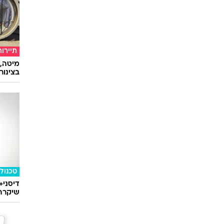
טוב ל
הארכת
במבצע
בשיתוף 
תיירות
מיטה, 
בצינור