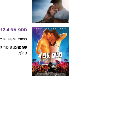
במא
עיסוק:
זכר
מין:
פילמוגרפיה - סרטים עם
סקו
נשיקה בחצות
סקוט
ספיי
במאי:
פטריק
ש
שחקנים:
סטפ אפ 4
012
סקוט
ספיי
במאי:
פיטר
גל
שחקנים:
קולמן