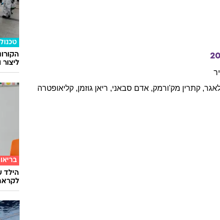
י
ט
ספייר
עוד ב
2018
ר
וורצנגר
,
בלה
ת'ורן
טכנולו
הקורונ
2
ליצור 
ר
אגר
,
קתרין
מק'ורמק
,
אדם
סבאני
,
ריאן
גוזמן
,
קליאופטרה