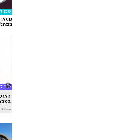
רכב
הוזלה 
MG
טכנולו
במהלך