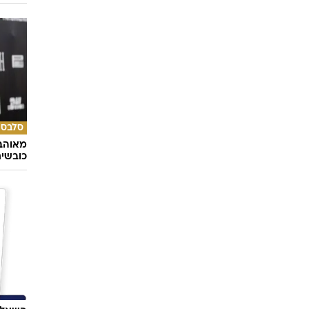
תיירות
יעברו 
סלבס
מאוהבי
כובשי