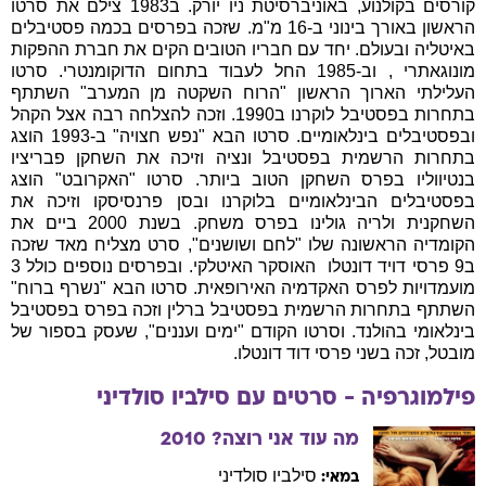
קורסים בקולנוע, באוניברסיטת ניו יורק. ב1983 צילם את סרטו
הראשון באורך בינוני ב-16 מ"מ. שזכה בפרסים בכמה פסטיבלים
באיטליה ובעולם. יחד עם חבריו הטובים הקים את חברת ההפקות
מונוגאתרי , וב-1985 החל לעבוד בתחום הדוקומנטרי. סרטו
העלילתי הארוך הראשון "הרוח השקטה מן המערב" השתתף
בתחרות בפסטיבל לוקרנו ב1990. וזכה להצלחה רבה אצל הקהל
ובפסטיבלים בינלאומיים. סרטו הבא "נפש חצויה" ב-1993 הוצג
בתחרות הרשמית בפסטיבל ונציה וזיכה את השחקן פבריציו
בנטיווליו בפרס השחקן הטוב ביותר. סרטו "האקרובט" הוצג
בפסטיבלים הבינלאומיים בלוקרנו ובסן פרנסיסקו וזיכה את
השחקנית ולריה גולינו בפרס משחק. בשנת 2000 ביים את
הקומדיה הראשונה שלו "לחם ושושנים", סרט מצליח מאד שזכה
ב9 פרסי דויד דונטלו  האוסקר האיטלקי. ובפרסים נוספים כולל 3
מועמדויות לפרס האקדמיה האירופאית. סרטו הבא "נשרף ברוח"
השתתף בתחרות הרשמית בפסטיבל ברלין וזכה בפרס בפסטיבל
בינלאומי בהולנד. וסרטו הקודם "ימים ועננים", שעסק בספור של
מובטל, זכה בשני פרסי דוד דונטלו.
פילמוגרפיה - סרטים עם
סילביו
סולדיני
מה עוד אני רוצה?
2010
סילביו
סולדיני
במאי: