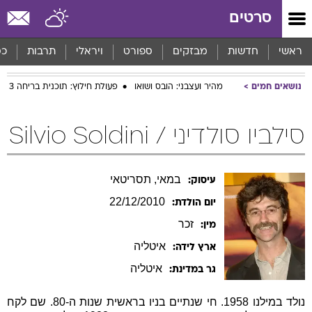
סרטים
ראשי
חדשות
מבזקים
ספורט
ויראלי
תרבות
כס
נושאים חמים
מהיר ועצבני: הובס ושואו
פעולת חילוץ: תוכנית בריחה 3
סילביו סולדיני / Silvio Soldini
במאי, תסריטאי
עיסוק:
22/12/2010
יום הולדת:
זכר
מין:
איטליה
ארץ לידה:
איטליה
גר במדינת:
נולד במילנו 1958. חי שנתיים בניו בראשית שנות ה-80. שם לקח