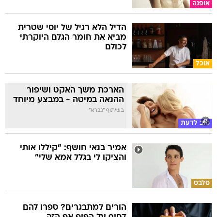
אופנה
הדיל הלא רגיל של יוסי שטרית
מביא את חומר הגלם היוקרתי
לכולם
אוכל
הארכת משך האקט ושיפור
ההנאה במיטה - במבצע מיוחד
בשיתוף "גברא"
טוב לדעת
אמיר בנאי חושף: "קיללו אותי
והציקו לי בגלל אמא שלי"
סלבס
הורים למתבגרים? ספרו להם