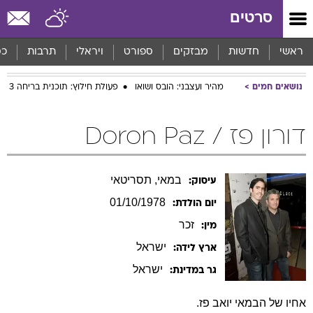
סרטים
ראשי
חדשות
מבזקים
ספורט
ויראלי
תרבות
כס
נושאים חמים
מהיר ועצבני: הובס ושואו
פעולת חילוץ: תוכנית בריחה 3
דורון פז / Doron Paz
במאי, תסריטאי
עיסוק:
01/10/1978
יום הולדת:
זכר
מין:
ישראל
ארץ לידה:
ישראל
גר במדינת:
אחיו של הבמאי יואב פז.