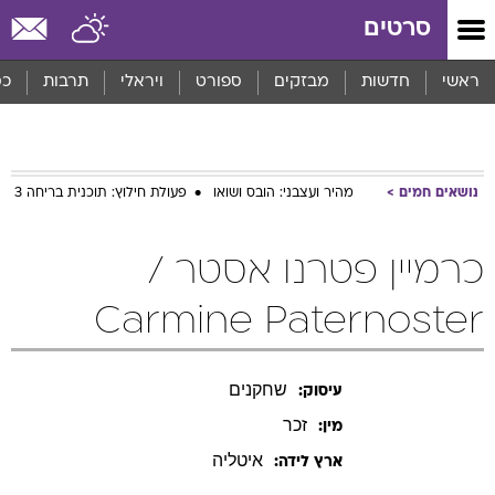
סרטים
ראשי
חדשות
מבזקים
ספורט
ויראלי
תרבות
כס
נושאים חמים
מהיר ועצבני: הובס ושואו
פעולת חילוץ: תוכנית בריחה 3
כרמיין פטרנו אסטר /
Carmine Paternoster
שחקנים
עיסוק:
זכר
מין:
איטליה
ארץ לידה: