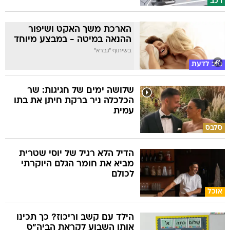
רכב
הארכת משך האקט ושיפור
ההנאה במיטה - במבצע מיוחד
בשיתוף "גברא"
טוב לדעת
שלושה ימים של חגיגות: שר
הכלכלה ניר ברקת חיתן את בתו
עמית
סלבס
הדיל הלא רגיל של יוסי שטרית
מביא את חומר הגלם היוקרתי
לכולם
אוכל
הילד עם קשב וריכוז? כך תכינו
אותו השבוע לקראת הביה"ס