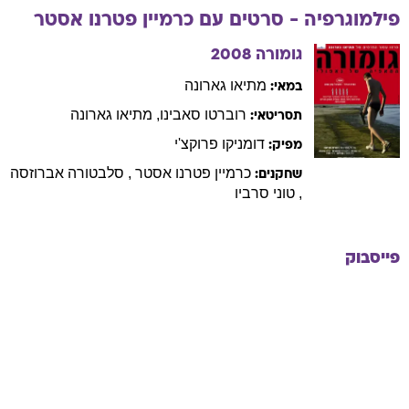
פילמוגרפיה - סרטים עם
כרמיין
פטרנו אסטר
גומורה
2008
מתיאו
גארונה
במאי:
רוברטו
סאבינו
,
מתיאו
גארונה
תסריטאי:
דומניקו
פרוקצ'י
מפיק:
כרמיין
פטרנו אסטר
,
סלבטורה
אברוזסה
שחקנים:
,
טוני
סרביו
פייסבוק