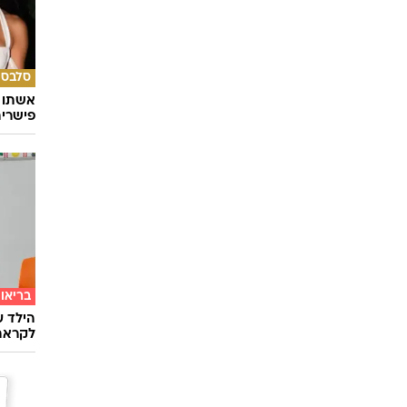
סלבס
אשתו ש
פישרית
בריאו
הילד ע
לקראת