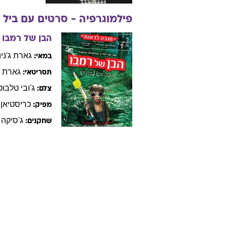
פילמוגרפיה - סרטים עם
ביל
הבן של רמבו
גארת
ג'ני
במאי:
גארת
ג
תסריטאי:
ג'ובי
טלבוט
צלם:
כריסטיאן
מפיק:
ג'סיקה
שחקנים: