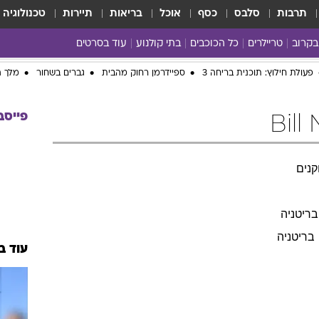
תרבות
סלבס
כסף
אוכל
בריאות
תיירות
טכנולוגיה
בקרוב
טריילרים
כל הכוכבים
בתי קולנוע
עוד בסרטים
כל הסרטים
פעולת חילוץ: תוכנית בריחה 3
ספיידרמן רחוק מהבית
גברים בשחור
מלך ה
yes planet
פייסב
נים
בריטניה
בריטניה
עוד ב