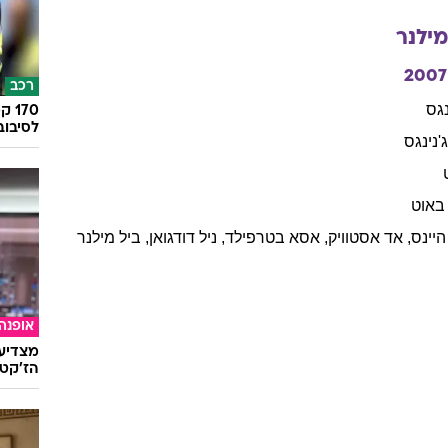
מילנר
2007
רכב
נגס
לסיבוב
'נינגס
באוט
היינס
,
אד
אסטוויק
,
אסא
בטרפילד
,
ניל
דודגואן
,
ביל
מילנר
אופנה
מצדיעו
הז'קט 