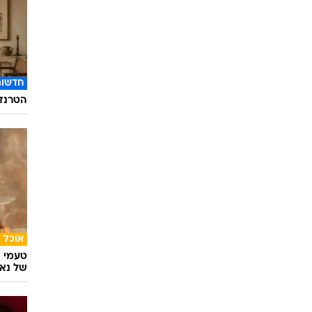
חדשות
הטרנד 
אוכל
טעמי י
של נאג