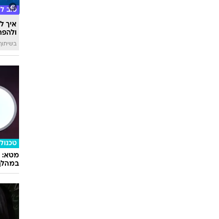
טוב ל
איך לה
ולהפח
בשיתוף  SWIM
טכנולו
במהלך