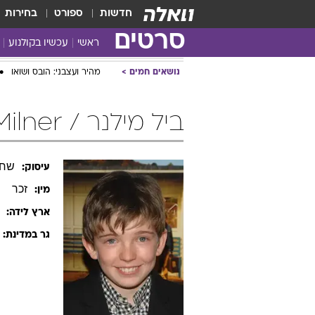
חדשות
ספורט
בחירות
סרטים
ראשי
עכשיו בקולנוע
נושאים חמים
מהיר ועצבני: הובס ושואו
ביל מילנר / Bill Milner
שחק
עיסוק:
זכר
מין:
ארץ לידה:
גר במדינת: