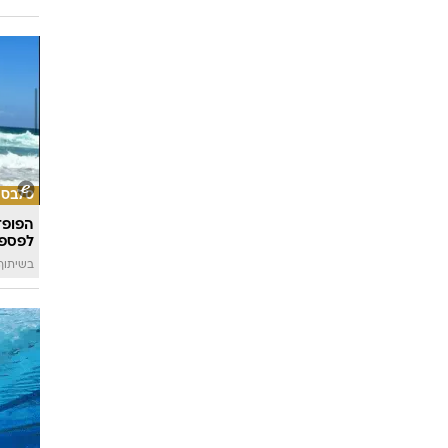
סלבס
הפופ־
לפספ
בשיתוף llin