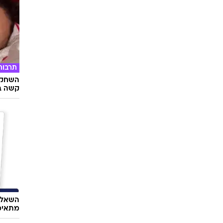
תרבות
השחקני
קשה ב
השאלון
מתאימ