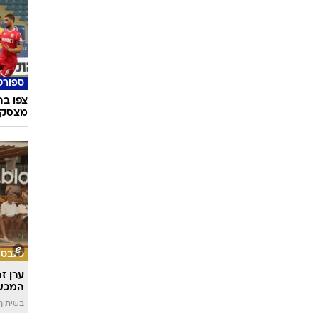
ספורט
מצסק"
סלבס
ערן ז
המכש
בשיתוף 