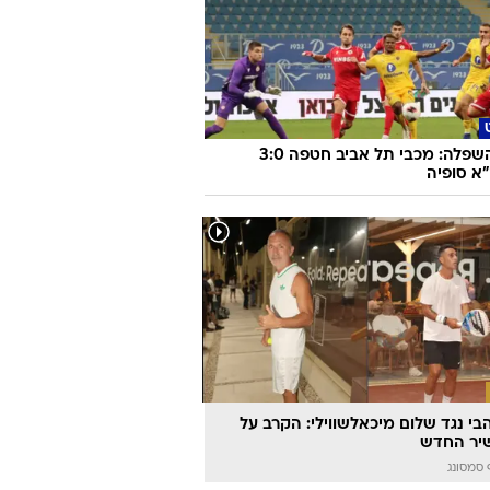
צפו בהשפלה: מכבי תל אביב חטפה 3:0
א סופיה
הבי נגד שלום מיכאלשווילי: הקרב על
יר החדש
סמסונג