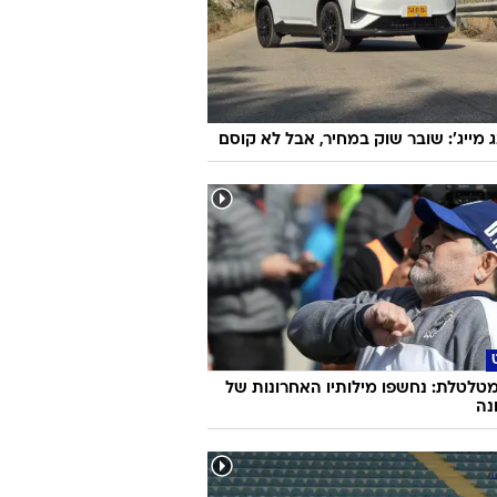
ג מייג': שובר שוק במחיר, אבל לא קוסם
טלטלת: נחשפו מילותיו האחרונות של
נה