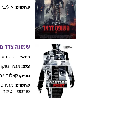
אוליביה
שחקנים:
שמונה צדדים
פיט
טראוו
במאי:
אמיר
מוקרי
צלם:
קאלום
גרי
מפיק:
מתיו
פו
שחקנים:
פורסט
וויטיקר