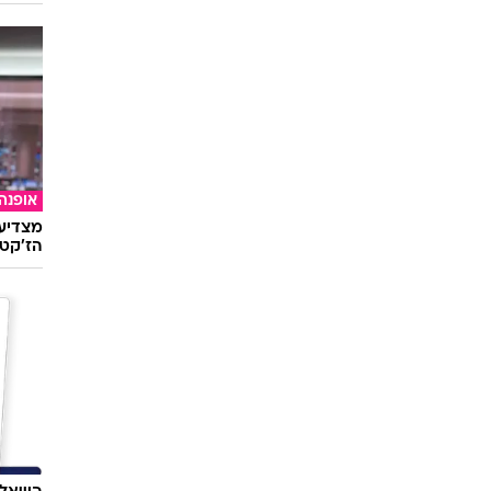
אופנה
מצדיעו
הז'קט 