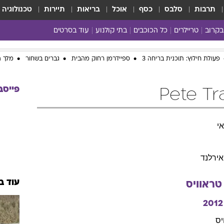
תרבות
סלבס
כסף
אוכל
בריאות
תיירות
טכנולוגיה
בקרוב
טריילרים
כל הכוכבים
בתי קולנוע
עוד בסרטים
כל הסרטים
פעולת חילוץ: תוכנית בריחה 3
ספיידרמן רחוק מהבית
גברים בשחור
מלך ה
yes planet
פייסב
י
אירלנד
עוד ב
טראוויס
2012
יס