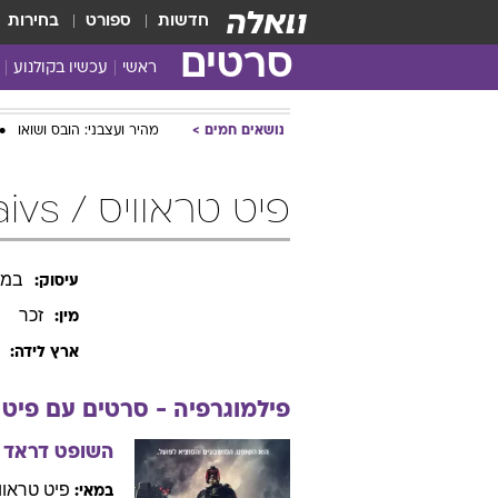
חדשות
ספורט
בחירות
סרטים
ראשי
עכשיו בקולנוע
נושאים חמים
מהיר ועצבני: הובס ושואו
פיט טראוויס / Pete Traivs
במא
עיסוק:
זכר
מין:
ארץ לידה:
פילמוגרפיה - סרטים עם
פיט
השופט דראד
פיט
טראוו
במאי: