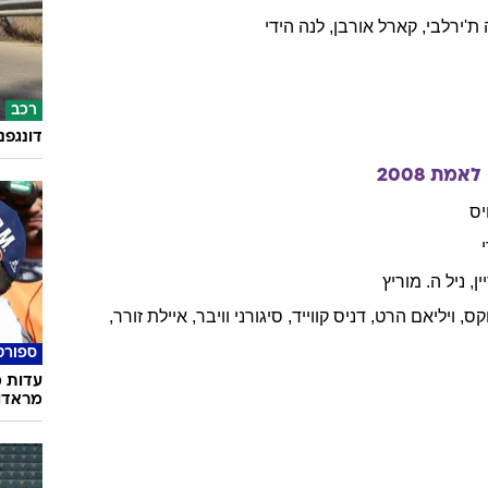
ת'ירלבי
,
קארל
אורבן
,
לנה
הידי
רכב
דונגפנ
 לאמת
2008
יס
ין
,
ניל
ה. מוריץ
קס
,
ויליאם
הרט
,
דניס
קווייד
,
סיגורני
וויבר
,
איילת
זורר
,
ספורט
עדות מ
מראדו