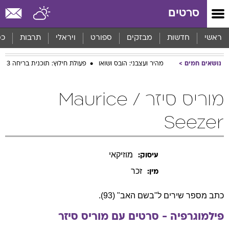
סרטים
ראשי
חדשות
מבזקים
ספורט
ויראלי
תרבות
כס
נושאים חמים
מהיר ועצבני: הובס ושואו
פעולת חילוץ: תוכנית בריחה 3
מוריס סיזר / Maurice
Seezer
מוזיקאי
עיסוק:
זכר
מין:
כתב מספר שירים ל"בשם האב" (93).
פילמוגרפיה - סרטים עם
מוריס
סיזר