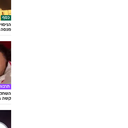
כסף
הניסוי
מנסה 
תרבות
השחקני
קשה ב