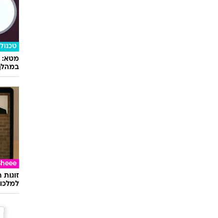
טכנולו
במהלך
Sheee
זוגות 
למלכוד