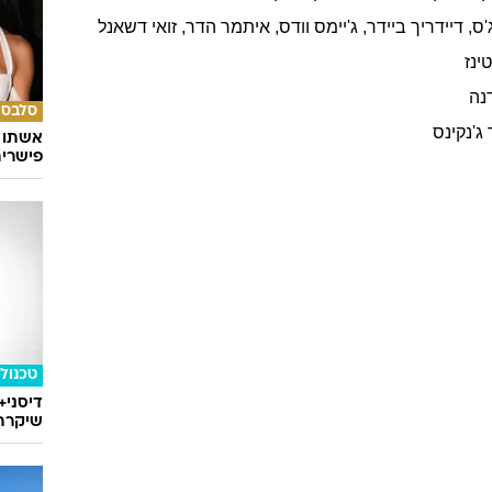
'ס
,
דיידריך
ביידר
,
ג'יימס
וודס
,
איתמר
הדר
,
זואי
דשאנל
ינז
נה
סלבס
ג'נקינס
אשתו ש
פישרית
טכנולו
דיסני+
שיקרה 