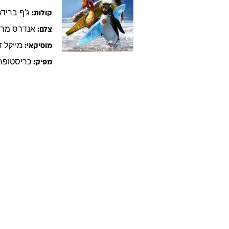
ג'ף
ברידג
קולות:
אנדרס
מרט
צלם:
מייקל
ד
מוסיקאי:
כריסטופר
מפיק: