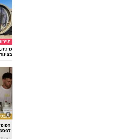
תיירות
מיטה, 
בצינור
סלבס
הפופ־
לפספ
בשיתוף llin