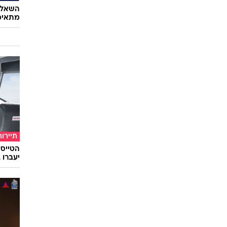
השאלון
מתאימ
תיירות
יעברו 