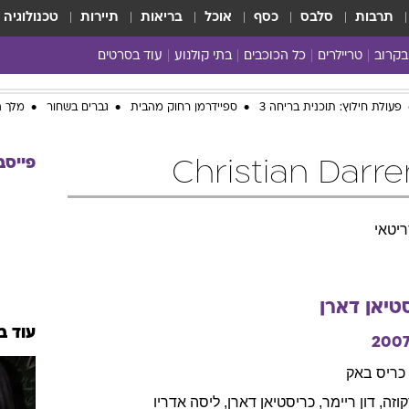
תרבות
סלבס
כסף
אוכל
בריאות
תיירות
טכנולוגיה
בקרוב
טריילרים
כל הכוכבים
בתי קולנוע
עוד בסרטים
כל הסרטים
פעולת חילוץ: תוכנית בריחה 3
ספיידרמן רחוק מהבית
גברים בשחור
מלך ה
yes planet
פייסב
יטאי
טיאן
דארן
עוד ב
200
כריס
באק
וזה
,
דון
ריימר
,
כריסטיאן
דארן
,
ליסה
אדריו