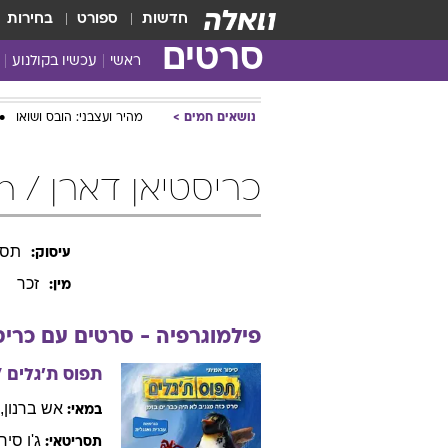
חדשות
ספורט
בחירות
סרטים
ראשי
עכשיו בקולנוע
נושאים חמים
מהיר ועצבני: הובס ושואו
כריסטיאן דארן / Christian Darren
תסר
עיסוק:
זכר
מין:
פילמוגרפיה - סרטים עם
כריס
תפוס ת'גלים
7
אש
ברנון
,
במאי:
ג'ו
סירק
תסריטאי: