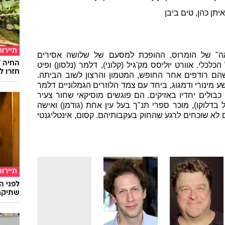
יתן כהן
, טים ביבן
תיירות
ה" של הומרוס, ההופכת למסעם של שלושה אסירים
לי. אוורט יוליסס מק'גיל (קלוני), דלמר (נלסון) ופיט
חזרו ל
הם רודפים אחר החופש, המטמון והרצון לשוב הביתה.
ע מינורי ודמגוג, ביחד עם צמד הלוזרים הגמלוניים דלמר
בולים יחדיו באזיקים. הם פוגשים מוסיקאי שחור צעיר
 בדלוקו), מוכר ספרי תנ"ך בעל עין אחת (גודמן) ואישה
 לא שוכחים לרגע שהחוק בעקבותיהם. קסום, אינטליגנטי
תיירות
לפני ה
שתיקח