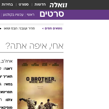
חדשות
ספורט
בחירות
סרטים
ראשי
עכשיו בקולנוע
נושאים חמים
מהיר ועצבני: הובס ושואו
אחי, איפה אתה?
ארה"ב, 2000, אנגלית, 106 דקות
ק
ז׳אנר:
תאריך יצ
ג'
במאי:
תסריטאי:
רו
צלם:
מוסיקאי: