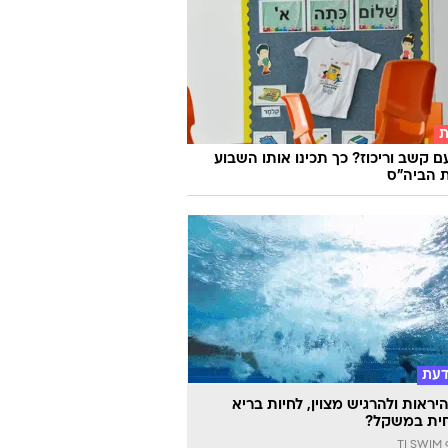
ת
ם קשב וריכוז? כך תכינו אותו השבוע
 הביה"ס
דעת
יראות ולהרגיש מצוין, לחיות בריא
ית במשקל?
TI