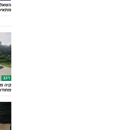
השאלון
מתאימ
רכב
קיה מש
מחודש