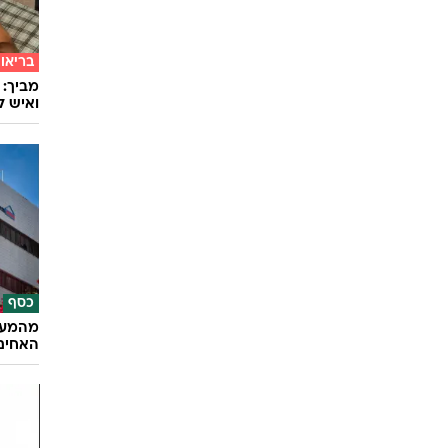
בריאו
מביך: 
ואיש ל
כסף
האחים