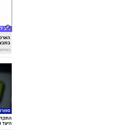
טוב ל
הארכת
במבצע
בשיתוף 
ספורט
התקדמו
היעד 