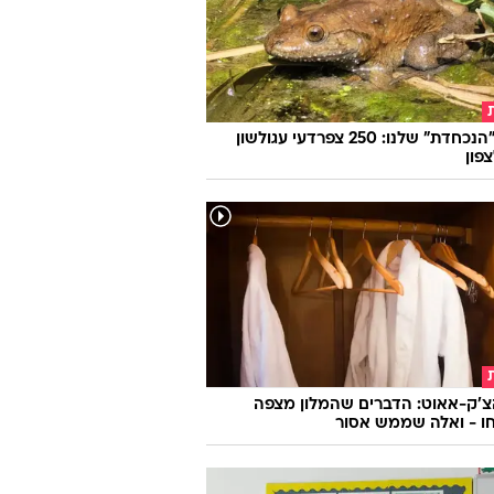
החיה "הנכחדת" שלנו: 250 צפרדעי עגולשון
צפון
צ'ק-אאוט: הדברים שהמלון מצפה
ו - ואלה שממש אסור