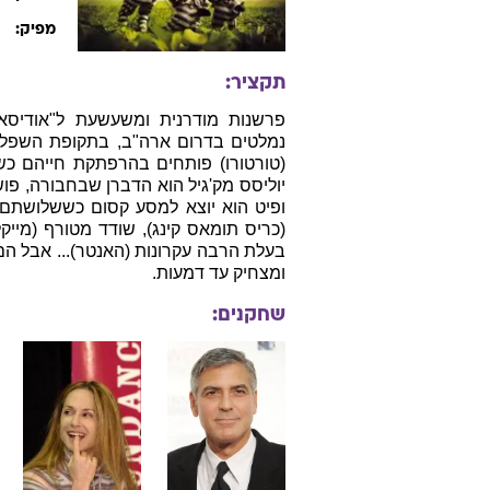
א
מפיק:
תקציר:
פרשנות מודרנית ומשעשעת ל"אודיסא
נמלטים בדרום ארה"ב, בתקופת השפל הכלכ
(טורטורו) פותחים בהרפתקת חייהם כש
יוליסס מק'גיל הוא הדברן שבחבורה, פוש
ופיט הוא יוצא למסע קסום כששלושתם כ
(כריס תומאס קינג), שודד מטורף (מייקל
בעלת הרבה עקרונות (האנטר)... אבל הם
ומצחיק עד דמעות.
שחקנים: