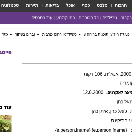
תרבות
סלבס
כסף
אוכל
בריאות
תיירות
טכנולוגיה
בקרוב
טריילרים
כל הכוכבים
בתי קולנוע
עוד בסרטים
כל הסרטים
פעולת חילוץ: תוכנית בריחה 3
ספיידרמן רחוק מהבית
גברים בשחור
מלך ה
yes planet
פייסב
ומדיה
12
.
0
.
2000
יאה לאקרנים:
ואל
כהן
עוד ב
ג'ואל
כהן
,
איתן
כהן
ג'ר דיקינס
{e.person.fname} {e.person.lname}