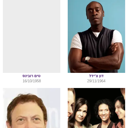
דון
צ'ידל
טים
רובינס
16/10/1958
29/11/1964