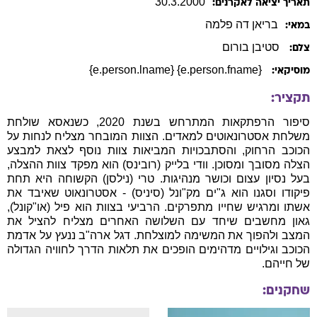
30
.
3
.
2000
תאריך יציאה לאקרנים:
בריאן
דה פלמה
במאי:
סטיבן בורום
צלם:
{e.person.fname} {e.person.lname}
מוסיקאי:
תקציר:
סיפור הרפתקאות המתרחש בשנת 2020, כשנאסא שולחת
משלחת אסטרונאוטים למאדים. הצוות המובחר מצליח לנחות על
הכוכב הרחוק, והסתבכויות המביאות צוות נוסף לצאת למבצע
הצלה מסובך ומסוכן. וודי בלייק (רובינס) הוא מפקד צוות ההצלה,
בעל נסיון עצום וכושר מנהיגות. טרי (נילסן) הקשוחה היא תחת
פיקודו וסגנו הוא ג"ים מק"ונל (סיניס) - אסטרונאוט שאיבד את
אשתו ומרגיש שחייו מתפרקים. הרביעי בצוות הוא פיל (או"קונל),
גאון מחשבים שיחד עם השלושה האחרים מצליח להציל את
המצב ולהפוך את המשימה למוצלחת. דגל ארה"ב ננעץ על אדמת
הכוכב וגילויים מדהימים הופכים את תלאות הדרך לחוויה הגדולה
של חייהם.
שחקנים: