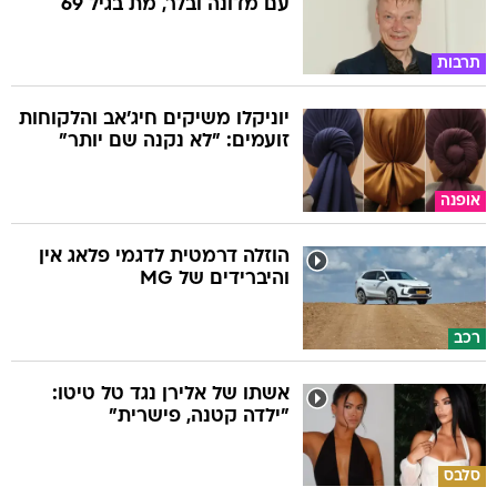
עם מדונה ובלר, מת בגיל 69
תרבות
יוניקלו משיקים חיג'אב והלקוחות
זועמים: "לא נקנה שם יותר"
אופנה
הוזלה דרמטית לדגמי פלאג אין
והיברידים של MG
רכב
אשתו של אלירן נגד טל טיטו:
"ילדה קטנה, פישרית"
סלבס