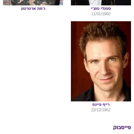
סטנלי
טוצ'י
ג'מה
ארטרטון
11/01/1960
רייף
פיינס
22/12/1962
פייסבוק