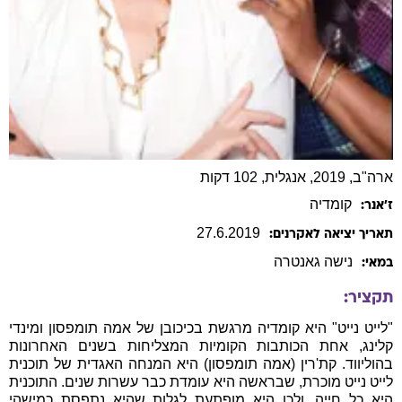
ארה"ב, 2019, אנגלית, 102 דקות
קומדיה
ז׳אנר:
27
.
6
.
2019
תאריך יציאה לאקרנים:
נישה
גאנטרה
במאי:
תקציר:
"לייט נייט" היא קומדיה מרגשת בכיכובן של אמה תומפסון ומינדי
קלינג, אחת הכותבות הקומיות המצליחות בשנים האחרונות
בהוליווד. קת'רין (אמה תומפסון) היא המנחה האגדית של תוכנית
לייט נייט מוכרת, שבראשה היא עומדת כבר עשרות שנים. התוכנית
היא כל חייה, ולכן היא מופתעת לגלות שהיא נתפסת כמישהי