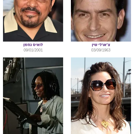
צ'ארלי
שין
לואיס
גוזמן
09/01/2001
03/09/1963