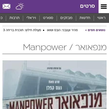
סרטים
ראשי
חדשות
מבזקים
ספורט
ויראלי
תרבות
כס
נושאים חמים
מהיר ועצבני: הובס ושואו
פעולת חילוץ: תוכנית בריחה 3
מנפאואר / Manpower