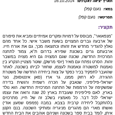
16
.
10
.
2014
תאריך יציאה לאקרנים:
נועם
קפלן
במאי:
נועם
קפלן
תסריטאי:
תקציר:
"מנפאואר", מבוסס על דמויות ומקרים אמיתיים ומביא את סיפורם
של ארבעה גברים המצויים בשעת משבר אישי. כל אחד מהם
נאלץ להגדיר מחדש את זהותו וכתוצאה מכך, גם את אורח חייו.
ארבעתם גרים בשכונת שפירא בדרום ת"א, צמוד לתחנה
המרכזית החדשה, שכונה שגם המצויה גם היא מצויה במשבר
זהות. הסרט נפתח עם מאיר (יוסי מרשק), שוטר מצטיין הנקרע בין
נאמנות למשטרה ונאמנות לעצמו, שחוזר לביתו בשכונה, לאחר
שהועבר לתפקיד בכיר כפקד על צוות ביחידה החדשה של משטרת
ההגירה. לא רחוק ממנו, גר ארז (סאן אינטוסופ), נער
ישראלי-פיליפיני, שנאבק על הכרה רשמית ורגשית בדירה
שמשקיפה על הרמפות של התחנה המרכזית החדשה. הוא נולד
בארץ, לאם פיליפינית שעובדת בארץ 20 שנה ורואה את עצמו
ישראלי לכל דבר. כל מאמציו בשלב זה של חייו, מתרכזים
בלהתקבל ליחידה קרבית בצבא. במבה (פמפס שמעון אודי)
ואשתו מארי הם מהגרים מניגריה ומותיקי השכונה. בנם הקטן
איתן, לומד בבית ספר בשכונה ושניהם אוהבים את הבית החדש