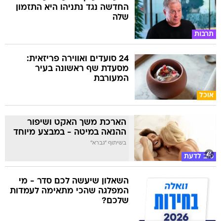
החדשה נגד נתניהו היא התזמון
שלה
תרבות
24 סועדים ואווירה פריזאית:
מסעדת שף ראשונה בעיר
המעורבת
אוכל
הארכת משך האקט ושיפור
ההנאה במיטה - במבצע מיוחד
בשיתוף "גברא"
טוב לדעת
השאלון שיעשה לכם סדר - מי
המפלגה שהכי מתאימה לעמדות
שלכם?