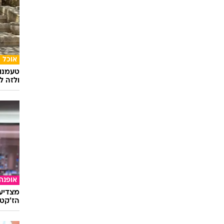
אופנה
יוניקל
נקנה ש
ראסל
קרואו
ג'ניפר
קונלי
שרה
סמית
12/12/1970
07/04/1964
אוכל
טעמנו
ולזה לא