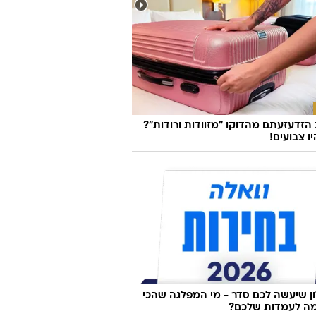
ת לך: מגי טביבי גרמה לנו להתעכב על
הזה
זדעזעתם מהדוקו "מזוודות ורודות"?
ו צבועים!