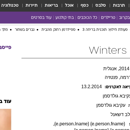
תרבות
סלבס
כסף
אוכל
בריאות
תיירות
טכנולוגיה
בקרוב
טריילרים
כל הכוכבים
בתי קולנוע
עוד בסרטים
כל הסרטים
yes planet
פעולת חילוץ: תוכנית בריחה 3
ספיידרמן רחוק מהבית
גברים בשחור
מלך ה
פייסב