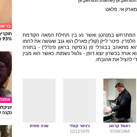
רמה
, פנטזיה
13
.
2
.
2014
יאה לאקרנים:
קיבא
גולדסמן
עוד ב
עקיבא
גולדסמן
ב דשאנל
,
{e.person.fname} {e.person.lname}
ארק אי. פלאט
בריאו
חוקרים
י המתרחש במנהטן ואשר נע בין תחילת המאה הקודמת
93% מנגיפי הסרטן
לפרין. פיטר לייק (קולין פארל) הוא גנב שעושה את לחמו
 מתאהב בבוורלי פן (ג'סיקה בראון פינדלי) - בחורה
 אוחז בכשרון יוצא דופן - גלגול נשמות. כאשר הוא מבין
י להציל את אהובתו.