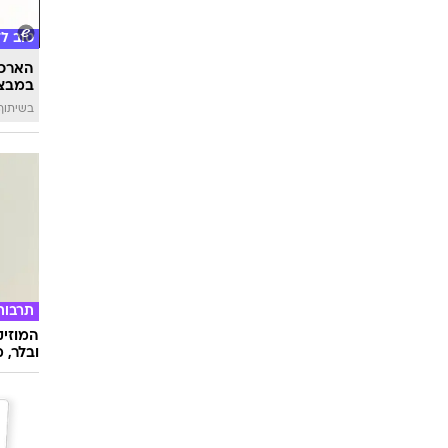
Sheee
זוגות 
למלכוד
טוב ל
הארכת
במבצע
בשיתוף 