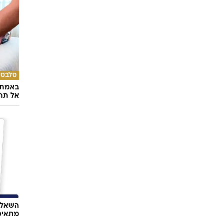
אופנה
מצדיעו
הז'קט 
סלבס
באמת ה
אל תהי