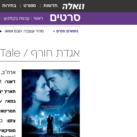
חדשות
ספורט
בחירות
סרטים
ראשי
עכשיו בקולנוע
נושאים חמים
מהיר ועצבני: הובס ושואו
אגדת חורף / Winters Tale