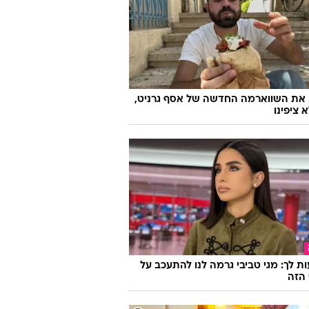
ו משיקים חיג'אב והלקוחות זועמים: "לא
ם יותר"
 את השווארמה החדשה של אסף גרניט,
 ציפינו