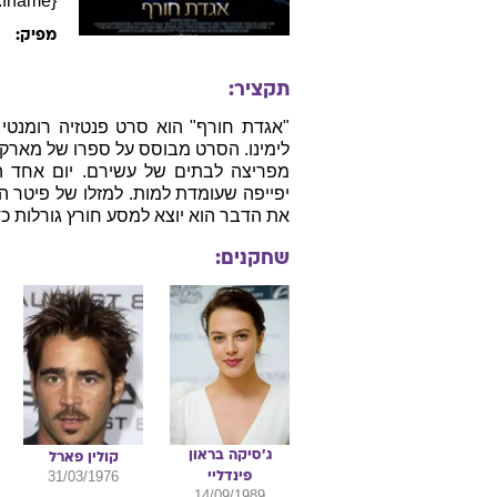
ארה"ב, 2014, אנגלית
ד
ז׳אנר:
תאריך יצ
ע
במאי:
תסריטאי:
כל
צלם:
מוסיקאי:
{e.person.fname} {e.person.lname}
מ
מפיק:
תקציר:
"אגדת חורף" הוא סרט פנטזיה רומנט
לימינו. הסרט מבוסס על ספרו של מארק ה
מפריצה לבתים של עשירם. יום אחד הוא
יפייפה שעומדת למות. למזלו של פיטר הוא
את הדבר הוא יוצא למסע חורץ גורלות כד
שחקנים: