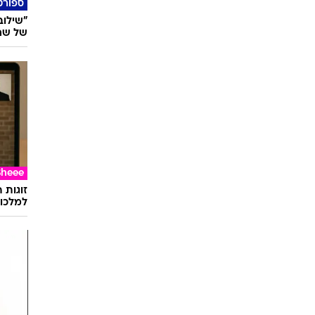
הדרך ה
שיק בא
ספורט
"שילוב
של שחקן