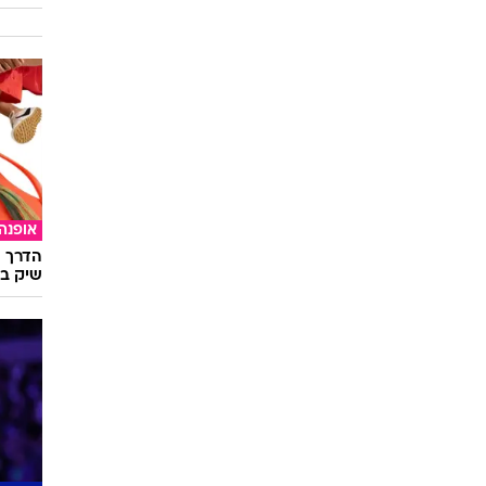
השאלון
מתאימ
אופנה