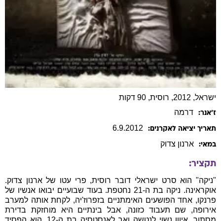
ישראל, 2012, רוסית, 90 דקות
דרמה
ז׳אנר:
6
.
9
.
2012
תאריך יציאה לאקרנים:
ארנון
צדוק
במאי:
תקציר:
"ניקה" הוא סרט ישראלי דובר רוסית, פרי עטו של ארנון צדוק.
אוקראינה. ניקה בת ה-21 נחטפת. בעוד שבועיים יבואו אנשיו של
פרנקו, אחד הפושעים האימתניים בזפרוז'יה, לקחת אותה למערב
אירופה, שם תעבוד כזונה, אבל בינתיים היא מוחזקת בדירת
מסתור. איוון נשוי לנטשה ואב לאנסטסיה בת ה-12. הוא הפסיד