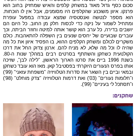
סכום כסף גדול מאוד במשחק קלפים והאיש שמחזיק בחוב הוא
פרנקו. איוון משוכנע שהקלפים היו מסומנים, אבל אין לו הוכחות.
הוא מספר לנטשה ואנסטסיה שמצא עבודה במפעל עופרת
ומתחיל לשמור על ניקה כדי לכסות חלק מן החוב. כל היום הם
יושבים בדירה, כל ערב הוא קושר אותה למיטה וחוזר הביתה, וכך
עוברים שבועיים של יחסים שנעים בין השפלה להתאהבות. כולם
משקרים לכולם ומשחק הקלפים ההוא, בו הפסיד איוון את כל מה
שהיה לו וכל מה שלא, לא מניח להם. ארנון צדוק החל את דרכו
הקולנועית כשחקן והשתתף בסרטים רבים במהלך שנות ה-80.
בשנת 1996 ביים את סרטו הארוך הראשון, "לילה לבן", שזיכה
אותו בפרס הנעורים היוקרתי בפסטיבל קאן. מאז הוא עובד כשחקן
ובמאי וביים בין השאר את סדרות הטלוויזיה "משפחת עזאני" (99')
ו"חלומות נעורים" (03') ואת דרמות הטלוויזיה "צדק מוחלט" (98')
ו"תסתכל לי בעיניים" (99').
שחקנים: