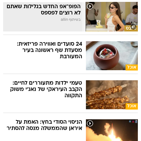
הפופ־אפ החדש בגלילות שאתם
לא רוצים לפספס
בשיתוף allin
סלבס
24 סועדים ואווירה פריזאית:
מסעדת שף ראשונה בעיר
המעורבת
אוכל
טעמי ילדות מתעוררים לחיים:
הקבב העיראקי של נאג׳י משוק
התקווה
אוכל
הניסוי הסודי בחץ: האמת על
איראן שהממשלה מנסה להסתיר