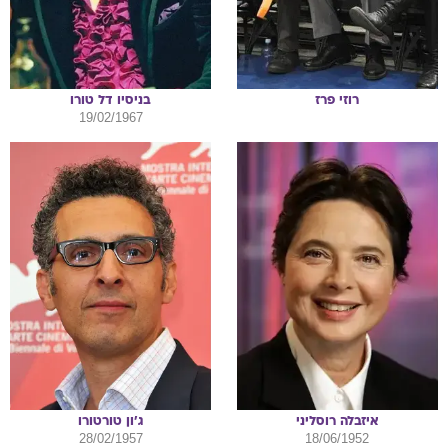
רוזי
פרז
בניסיו
דל טורו
19/02/1967
איזבלה
רוסליני
ג'ון
טורטורו
28/02/1957
18/06/1952