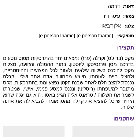
דרמה
ז׳אנר:
פיטר
וויר
במאי:
אלן דביאו
צלם:
{e.person.fname} {e.person.lname}
מוסיקאי:
תקציר:
מקס (בריג'ס) וקרלה (פרז) נמצאים יחד בהתרסקות מטוס נוסעים
בדרכם מסן פרנסיסקו ליוסטון. בתוך ההמולה והזוועה, מצליח
מקס להיכנס לשלווה עילאית ולעזור לכל הפצועים וההיסטריים,
ולהציל חיים. לעומתו, היוצא מהחוויה אדם אחר ושליו, קרלה
נכנסת למצב הלם לאחר שבנה הקטן נפצע ומת בהתרסקות. מקס
מתנכר למשפחתו (רוסליני) ונכנס למסע פנימי, אישי, שמטרתו
לשמר את השלווה / טראנס אליה הגיע באסון. הוא גם יגלה שהוא
היחיד שיוכל להוציא את קרלה מהטראומה ולהביא לה את אותה
שלווה.
שחקנים: