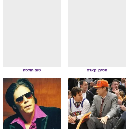
סטיבן
קאלפ
טום
הולסה