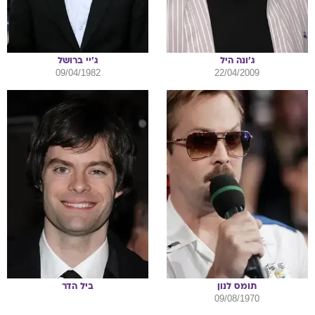
ג'ונה
היל
ג'יי
ברושל
09/04/1982
22/04/2009
תומס
לנון
ביל
הדר
09/08/1970