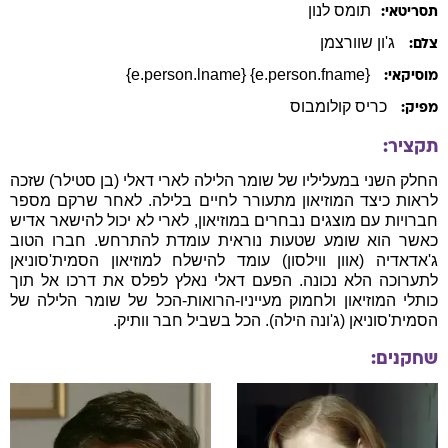
תומס
לנון
תסריטאי:
ג'ון שוורצמן
צלם:
{e.person.fname} {e.person.lname}
מוסיקאי:
כריס קולומבוס
מפיק:
תקציר:
החלק השני במעליליו של שומר הלילה לארי דאלי (בן סטילר) שזכה
לראות כיצד המוזיאון מתעורר לחיים בלילה. לאחר שרקם מספר
חברויות עם מוצגים נבחרים במוזיאון, לארי לא יכול להישאר אדיש
כאשר הוא שומע שטעות נוראית עומדת להתרחש. חברו הטוב
ג'אדאדיה (אוון ווילסון) עומד להישלח למוזיאון הסמית'סוניאן
לתערוכה הלא נכונה. הפעם דאלי נאלץ לפלס את דרכו אל תוך
כותלי המוזיאון ולחמוק מעייניו-הרואות-הכל של שומר הלילה של
הסמית'סוניאן (ג'ונה הילה). הכל בשביל חבר וותיק.
שחקנים: