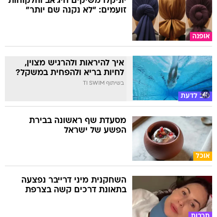
יוניקלו משיקים חיג'אב והלקוחות
זועמים: "לא נקנה שם יותר"
אופנה
איך להיראות ולהרגיש מצוין,
לחיות בריא ולהפחית במשקל?
בשיתוף TI SWIM
טוב לדעת
מסעדת שף ראשונה בבירת
הפשע של ישראל
אוכל
השחקנית מיני דרייבר נפצעה
בתאונת דרכים קשה בצרפת
תרבות