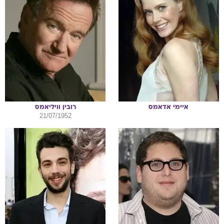
איימי
אדאמס
רובין
וויליאמס
21/07/1952