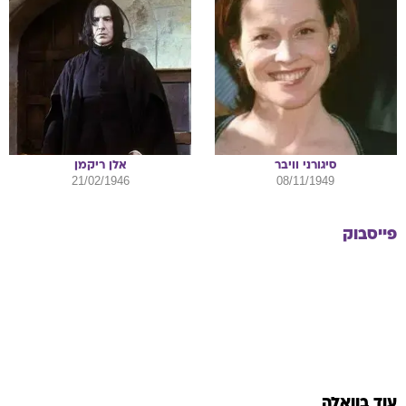
סיגורני
וויבר
אלן
ריקמן
21/02/1946
08/11/1949
פייסבוק
עוד בוואלה