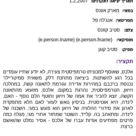
1
.
2
.
2007
תאריך יציאה לאקרנים:
מארק
אוונס
במאי:
אנג'לה
פל
תסריטאי:
סטיב קוזנס
צלם:
{e.person.fname} {e.person.lname}
מוסיקאי:
סטיב קוגן
מפיק:
תקציר:
אלכס, שאוסף למכוניתו טרמפיסטית צעירה, לא יודע שחייו עומדים
בכל רגע להשתנות. ביציאה מתחנת דלק, משאית סמיטריילר
נכנסת ברכבם במהירות אדירה וגורמת לתאונה קשה, במהלכה
ויויאן, הטרמפיסטית, נהרגת במקום. אלכס, מזועזע מהתאונה
הקשה, יוצא להכיר את אמה של ויויאן וחוטף הלם נוסף - האם,
לינדה, היא אוטיסטית. בניסיון נואש לעזור לאם הלא מתפקדת
לארגן את סידורי ההלוויה של ויויאן הוא פוגש במגי, השכנה של
לינדה, ומתאהב בה. קלייד, השוטר שמחזר אחרי מגי, מגלה כמה
פרטים מפתיעים אודות עברו של אלכס - אסיר נמלט שהואשם
ברצח.