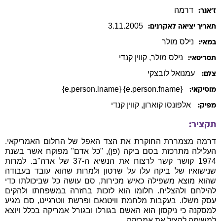
דרמה
ז׳אנר:
3
.
11
.
2005
תאריך יציאה לאקרנים:
נילס
מולר
במאי:
נילס
מולר
,
קווין
קנדי
תסריטאי:
עמנואל לובצקי
צלם:
{e.person.fname} {e.person.lname}
מוסיקאי:
אלפונסו קוארון
, קווין קנדי
מפיק:
תקציר:
דרמה מצמררת החוקרת את הצד האפל של החלום האמריקאי.
העלילה מתרכזת בסם ביקה (פן), "כל אדם" מפוקח אשר בשנת
1974 קושר קשר לרצוח את הנשיא ה-37 של ארה"ב. למרות
שנישואיו של ביקה עלו על שרטון ולמרות שהוא עובד בעבודה
שהוא מוצא משפילה כאיש מכירות, סם עושה כל שביכולתו כדי
להילחם ולהצליח. חלומו הוא לזכות בחזרה במשפחתו ולהקים
עסק משלו. בעקבות מלחמת וויטנאם ופרשת ווטרגייט, סם מגיע
למסקנה כי ניקסון הוא האשם בגורלו ובגורל אמריקה בכלל ויוצא
למשימה להציל את אמריקה.