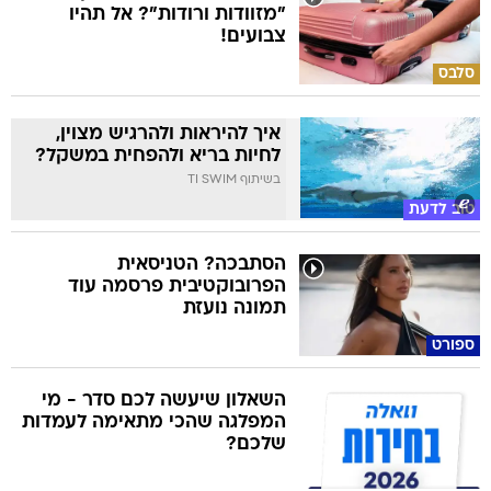
"מזוודות ורודות"? אל תהיו
צבועים!
סלבס
איך להיראות ולהרגיש מצוין,
לחיות בריא ולהפחית במשקל?
בשיתוף TI SWIM
טוב לדעת
הסתבכה? הטניסאית
הפרובוקטיבית פרסמה עוד
תמונה נועזת
ספורט
השאלון שיעשה לכם סדר - מי
המפלגה שהכי מתאימה לעמדות
שלכם?