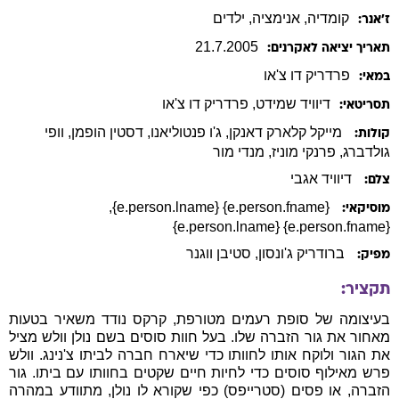
קומדיה
, אנימציה
, ילדים
ז׳אנר:
21
.
7
.
2005
תאריך יציאה לאקרנים:
פרדריק
דו צ'או
במאי:
דיוויד
שמידט
,
פרדריק
דו צ'או
תסריטאי:
מייקל קלארק דאנקן
, ג'ו פנטוליאנו
, דסטין הופמן
, וופי
קולות:
גולדברג
, פרנקי מוניז
, מנדי מור
דיוויד אגבי
צלם:
,
{e.person.fname} {e.person.lname}
מוסיקאי:
{e.person.fname} {e.person.lname}
ברודריק ג'ונסון
, סטיבן ווגנר
מפיק:
תקציר:
בעיצומה של סופת רעמים מטורפת, קרקס נודד משאיר בטעות
מאחור את גור הזברה שלו. בעל חוות סוסים בשם נולן וולש מציל
את הגור ולוקח אותו לחוותו כדי שיארח חברה לביתו צ'נינג. וולש
פרש מאילוף סוסים כדי לחיות חיים שקטים בחוותו עם ביתו. גור
הזברה, או פסים (סטרייפס) כפי שקורא לו נולן, מתוודע במהרה