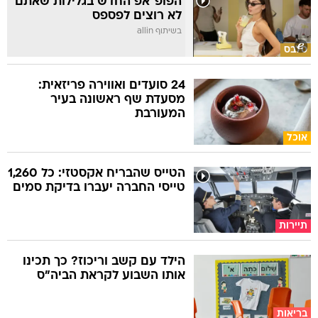
הפופ־אפ החדש בגלילות שאתם
לא רוצים לפספס
בשיתוף allin
סלבס
24 סועדים ואווירה פריזאית:
מסעדת שף ראשונה בעיר
המעורבת
אוכל
הטייס שהבריח אקסטזי: כל 1,260
טייסי החברה יעברו בדיקת סמים
תיירות
הילד עם קשב וריכוז? כך תכינו
אותו השבוע לקראת הביה"ס
בריאות