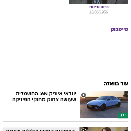
ברוס
גרינווד
12/08/1956
פייסבוק
עוד בוואלה
יונדאי איוניק 6N: החשמלית
שעושה צחוק מחוקי הפיזיקה
רכב