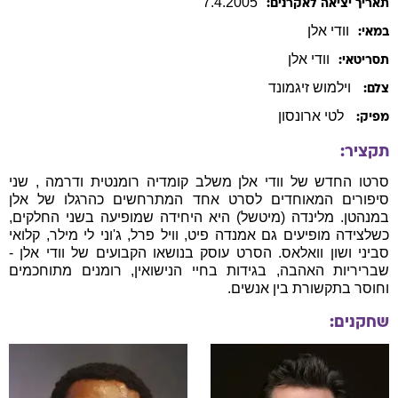
7
.
4
.
2005
תאריך יציאה לאקרנים:
וודי
אלן
במאי:
וודי
אלן
תסריטאי:
וילמוש זיגמונד
צלם:
לטי ארונסון
מפיק:
תקציר:
סרטו החדש של וודי אלן משלב קומדיה רומנטית ודרמה , שני
סיפורים המאוחדים לסרט אחד המתרחשים כהרגלו של אלן
במנהטן. מלינדה (מיטשל) היא היחידה שמופיעה בשני החלקים,
כשלצידה מופיעים גם אמנדה פיט, וויל פרל, ג'וני לי מילר, קלואי
סביני ושון וואלאס. הסרט עוסק בנושאו הקבועים של וודי אלן -
שבריריות האהבה, בגידות בחיי הנישואין, רומנים מתוחכמים
וחוסר בתקשורת בין אנשים.
שחקנים: