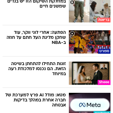
במחלקת השיקום הזו יש בגדים
שמשנים חיים
בריאות
הפתעה: אחרי לוני ווקר, עוד
שחקן מליגת העל חתם על חוזה
ב-NBA
ספורט
זוגות התחילו להתחתן בשיטה
הזאת. הם נכנסו למלכודת רעה
במיוחד
Sheee
מטא: מודל AI פרץ למערכת של
חברה אחרת במהלך בדיקות
אבטחה