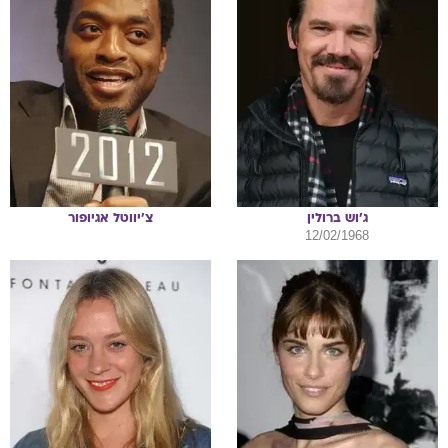
ג'וש
ברולין
צ'יווטל
אגיופור
12/02/1968