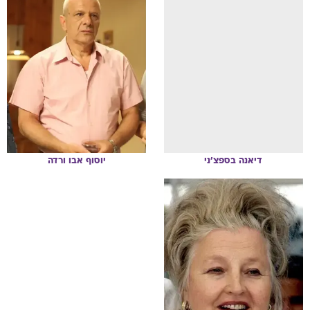
דיאנה
בספצ'ני
יוסוף
אבו ורדה