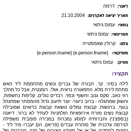
דרמה
ז׳אנר:
21
.
10
.
2004
תאריך יציאה לאקרנים:
עמוס
גיתאי
במאי:
עמוס
גיתאי
תסריטאי:
קרולין שאמפטייה
צלם:
{e.person.fname} {e.person.lname}
מוסיקאי:
עמוס גיתאי
מפיק:
תקציר:
לילה בסיני. קר. חבורה של גברים ונשים מתחממת ליד האש
מתחת לירח מלא. התפאורה נראית, אולי, רומנטית, אבל כל מהלך
רווי כאב. סקס גנוב וחשוף וכפוי. רבדים נגלים, קליפות נחשפות,
והשוק שמתגלה - ברוב כיעור- יוצר תיעוב גדול מהמסחר שמתנהל
בגוף. ברגשות. קבוצת גמלים נושאת קבוצת בדואים שמובילה
קבוצת נשים מזרח אירופאיות חולמניות לעתיד לא ברור. דיאנה
(בספצ'ני) וחברותיה למסע נמכרות במכירה פומבית משפילה
לגירסה עדכנית של סוחרת עבדים (פריאו). הם יעברו מיד ליד -
נתונות לחסדיה של אן אל מועדון האירוח של חנה. קורבנות של