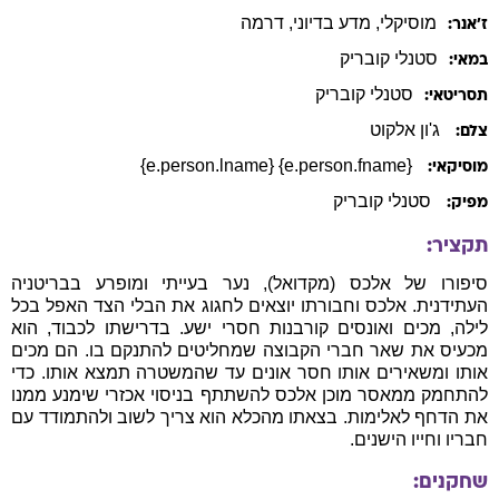
מוסיקלי
, מדע בדיוני
, דרמה
ז׳אנר:
סטנלי
קובריק
במאי:
סטנלי
קובריק
תסריטאי:
ג'ון אלקוט
צלם:
{e.person.fname} {e.person.lname}
מוסיקאי:
סטנלי קובריק
מפיק:
תקציר:
סיפורו של אלכס (מקדואל), נער בעייתי ומופרע בבריטניה
העתידנית. אלכס וחבורתו יוצאים לחגוג את הבלי הצד האפל בכל
לילה, מכים ואונסים קורבנות חסרי ישע. בדרישתו לכבוד, הוא
מכעיס את שאר חברי הקבוצה שמחליטים להתנקם בו. הם מכים
אותו ומשאירים אותו חסר אונים עד שהמשטרה תמצא אותו. כדי
להתחמק ממאסר מוכן אלכס להשתתף בניסוי אכזרי שימנע ממנו
את הדחף לאלימות. בצאתו מהכלא הוא צריך לשוב ולהתמודד עם
חבריו וחייו הישנים.
שחקנים: