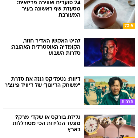
24 סועדים ואווירה פריזאית:
מסעדת שף ראשונה בעיר
המעורבת
אוכל
להיט האקשן האדיר חוזר,
הקומדיה האוסטרלית האהובה:
סדרות השבוע
דיווח: נטפליקס גנזה את סדרת
"משחק הדיונון" של דיוויד פינצ'ר
תרבות
גלידת בורקס או שקדי מרק?
מצעד הגלידות הכי מטורללות
בארץ