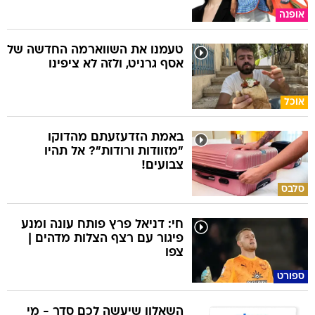
אופנה
טעמנו את השווארמה החדשה של
אסף גרניט, ולזה לא ציפינו
אוכל
באמת הזדעזעתם מהדוקו
"מזוודות ורודות"? אל תהיו
צבועים!
סלבס
חי: דניאל פרץ פותח עונה ומנע
פיגור עם רצף הצלות מדהים |
צפו
ספורט
השאלון שיעשה לכם סדר - מי