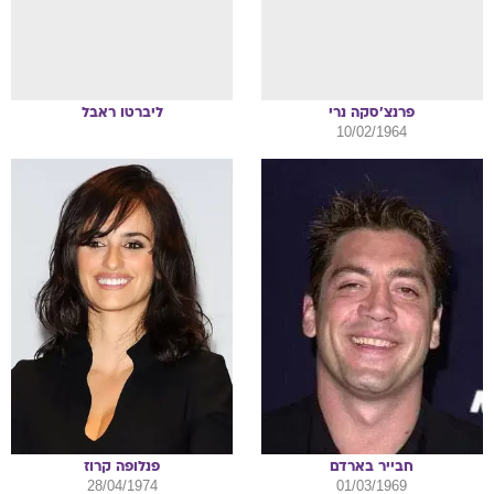
פרנצ'סקה
נרי
ליברטו
ראבל
10/02/1964
חבייר
בארדם
פנלופה
קרוז
28/04/1974
01/03/1969