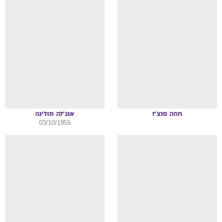
חוזה
סנצ'ז
אנג'לה
מולינה
03/10/1955