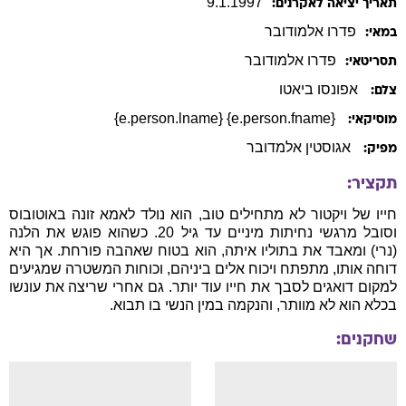
9
.
1
.
1997
תאריך יציאה לאקרנים:
פדרו
אלמודובר
במאי:
פדרו
אלמודובר
תסריטאי:
אפונסו ביאטו
צלם:
{e.person.fname} {e.person.lname}
מוסיקאי:
אגוסטין אלמדובר
מפיק:
תקציר:
חייו של ויקטור לא מתחילים טוב, הוא נולד לאמא זונה באוטובוס
וסובל מרגשי נחיתות מיניים עד גיל 20. כשהוא פוגש את הלנה
(נרי) ומאבד את בתוליו איתה, הוא בטוח שאהבה פורחת. אך היא
דוחה אותו, מתפתח ויכוח אלים ביניהם, וכוחות המשטרה שמגיעים
למקום דואגים לסבך את חייו עוד יותר. גם אחרי שריצה את עונשו
בכלא הוא לא מוותר, והנקמה במין הנשי בו תבוא.
שחקנים: