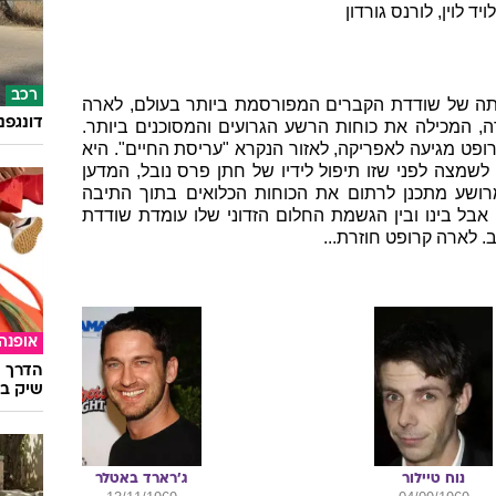
עולה
, הרפתקאות
14
.
8
.
2003
יאה לאקרנים:
ן
דה בונט
עוד ב
דין
ג'ורגריס
וויד טאטרסול
{e.person.fname} {e.person.lname}
ויד לוין
, לורנס גורדון
רכב
מותה של שודדת הקברים המפורסמת ביותר בעולם, לארה
דונגפנ
, המכילה את כוחות הרשע הגרועים והמסוכנים ביותר.
ט מגיעה לאפריקה, לאזור הנקרא "עריסת החיים". היא
שמצה לפני שזו תיפול לידיו של חתן פרס נובל, המדען
המרושע מתכנן לרתום את הכוחות הכלואים בתוך התיבה
בל בינו ובין הגשמת החלום הזדוני שלו עומדת שודדת
 לארה קרופט חוזרת...