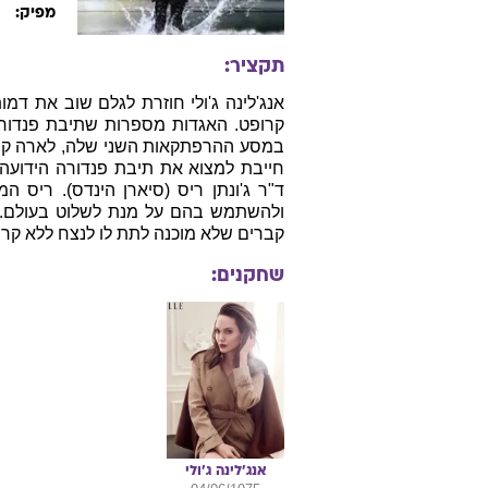
ארה"ב, 2003, אנגלית, 113 דקות
פ
ז׳אנר:
תאריך יצ
יא
במאי:
תסריטאי:
די
צלם:
מוסיקאי:
ל
מפיק:
תקציר:
אנג'לינה ג'ולי חוזרת לגלם שוב את ד
קרופט. האגדות מספרות שתיבת פנדורה
במסע ההרפתקאות השני שלה, לארה קרופ
חייבת למצוא את תיבת פנדורה הידועה ל
ד"ר ג'ונתן ריס (סיארן הינדס). ריס 
ולהשתמש בהם על מנת לשלוט בעולם. א
קברים שלא מוכנה לתת לו לנצח ללא קרב.