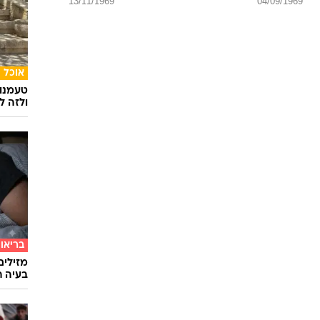
אופנה
הדרך ה
שיק בא
נוח
טיילור
ג'רארד
באטלר
13/11/1969
04/09/1969
אוכל
טעמנו
ולזה לא