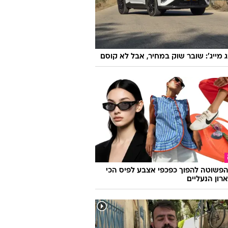
וואלה
ג מייג': שובר שוק במחיר, אבל לא קוסם