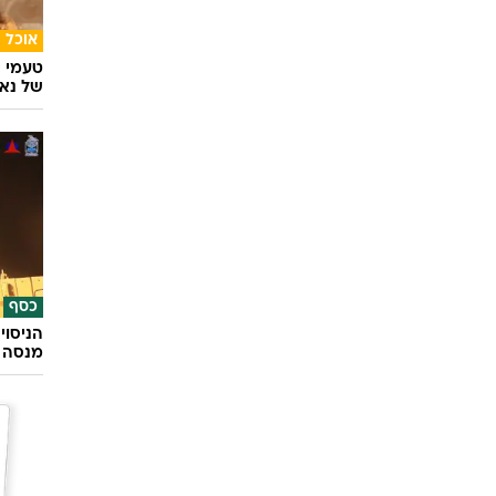
אוכל
24 ס
ראשונ
אוכל
טעמי י
של נאג