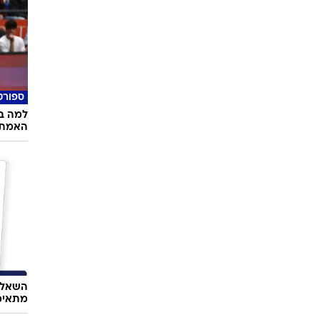
בריאו
מזילים
בעיה ר
ספורט
למה בל
האמת 