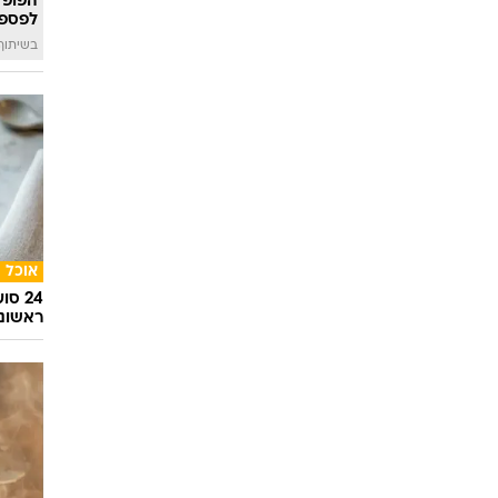
סלבס
הפופ־
לפספ
בשיתוף llin