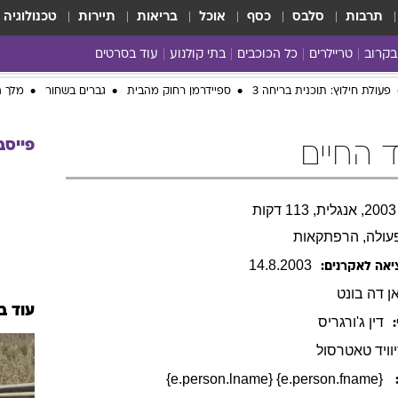
תרבות
סלבס
כסף
אוכל
בריאות
תיירות
טכנולוגיה
בקרוב
טריילרים
כל הכוכבים
בתי קולנוע
עוד בסרטים
כל הסרטים
yes planet
פעולת חילוץ: תוכנית בריחה 3
ספיידרמן רחוק מהבית
גברים בשחור
מלך ה
פייסב