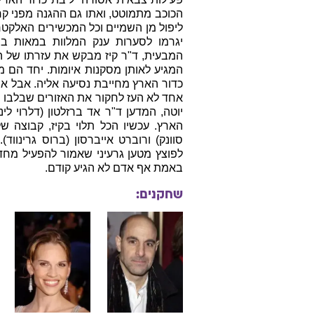
הכוכב מתמוטט, ואתו גם ההגנה מפני ק
ליפול מן השמיים וכל המכשירים האלקטר
יגרמו לסערות ענק המלוות במאות בר
המבעית, ד"ר קיז מבקש את עזרתו של הגיא
המגיע לאותן מסקנות איומות. יחד הם
כדור הארץ מחייבת נסיעה אליה. אבל אי
אחד לא העז לחקור את האזורים שבלבו ש
יוטה, המדען ד"ר אד ברזלטון (דלרוי לי
הארץ. עכשיו הכל תלוי בקיז, קבוצה של
סוונק) ורוברט אייברסון (ברוס גרינוו
לפוצץ מטען גרעיני שאמור להפעיל מחדש
באמת אף אדם לא הגיע קודם.
שחקנים: