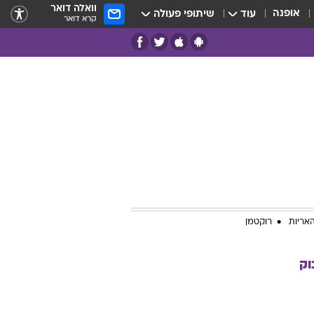
וואלה דואר
אופנה
עוד
שיתופי פעולה
קרא דואר
אריות
רוקטמן
וק