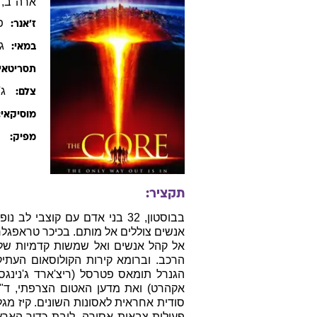
ארה"ב, 2003, אנגלית, 110 דקות
פ
ז׳אנר:
ג'
במאי:
תסריטאי:
ג'ו
צלם:
מוסיקאי:
ק
מפיק:
תקציר:
בבוסטון, 32 בני אדם עם קוצב
אנשים צוללים אל מותם. בכיכר טראפגלר 
אל קהל אנשים ואל שמשות קדמיות של מ
הרכב. וברומא קירות הקולוסאום העתי
הגנרל תומאס פטרסל (ריצ'ארד ג'נינגס) מ
אקהרט) ואת מדען האטום הצרפתי, ד"ר 
סודית אחראית לאסונות השונים. קיז מג
פעילות צבאית אסורה  ליבת כדור הא