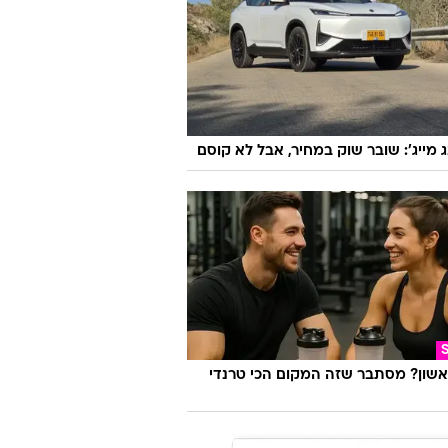
ג מייג': שובר שוק במחיר, אבל לא קוסם
אשון? מסתבר שזה המקום הכי טרנדי