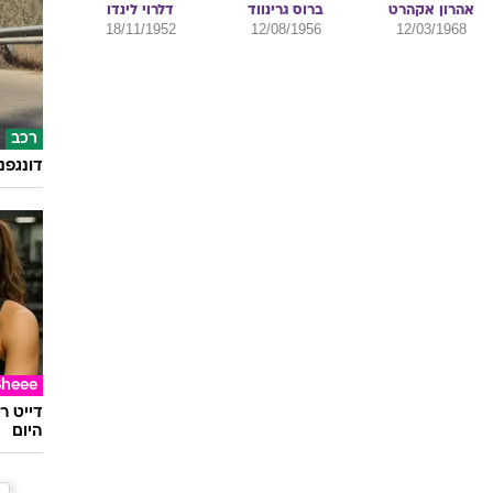
אהרון
אקהרט
ברוס
גרינווד
דלרוי
לינדו
18/11/1952
12/08/1956
12/03/1968
רכב
דונגפנ
Sheee
דייט ר
היום