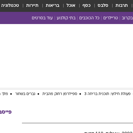
תרבות
סלבס
כסף
אוכל
בריאות
תיירות
טכנולוגיה
בקרוב
טריילרים
כל הכוכבים
בתי קולנוע
עוד בסרטים
כל הסרטים
yes planet
פעולת חילוץ: תוכנית בריחה 3
ספיידרמן רחוק מהבית
גברים בשחור
מלך ה
פייסב