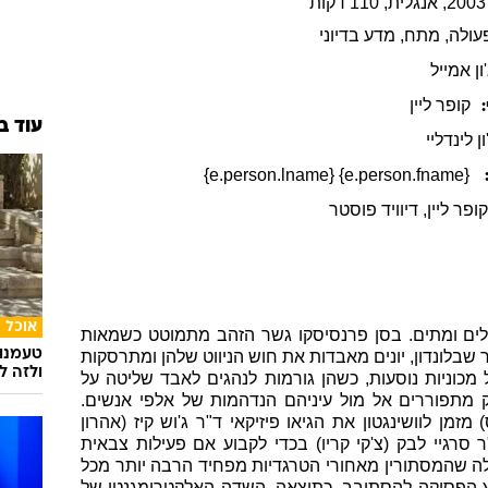
עולה
, מתח
, מדע בדיוני
ון
אמייל
קופר
ליין
עוד ב
ן לינדליי
{e.person.fname} {e.person.lname}
ופר ליין
, דיוויד פוסטר
אוכל
י לב נופלים ומתים. בסן פרנסיסקו גשר הזהב מתמוטט כשמאות
טעמנו
שבלונדון, יונים מאבדות את חוש הניווט שלהן ומתרסקות
ולזה לא
כוניות נוסעות, כשהן גורמות לנהגים לאבד שליטה על
ק מתפוררים אל מול עיניהם הנדהמות של אלפי אנשים.
זמן לוושינגטון את הגיאו פיזיקאי ד"ר ג'וש קיז (אהרון
סרגיי לבק (צ'קי קריו) בכדי לקבוע אם פעילות צבאית
לה שהמסתורין מאחורי הטרגדיות מפחיד הרבה יותר מכל
רץ הפסיקה להסתובב. כתוצאה, השדה האלקטרומגנטי של