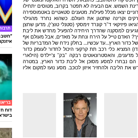
רינת השמש. אם הבעיה לא תפטר בקרוב, מטוסים יתחילו
וניים יצאו מכלל פעילות. מטענים סטאטיים באטמוספירה
קים וקרינה שתטגן את העולם. כשהוא נחרד מהגילוי
ו פיזיקאי ד"ר קונרד זימסקי (סטנלי טוצ'י), מדען שחצן
תרבות
 מגיעים למסקנה שהדרך היחידה להפעיל מחדש את ליבת
"חשבתי
ך? האדם טייל על הירח ונחת על מאדים, אבל מעולם אף
איזנקוט
ל כדור הארץ...עד עכשיו... בחלק נידח של המדבריות של
נדו) המציא כלי רכב תת קרקעי היכול לחדור לעומק כדור
 מדענים, והאסטרונאוטים רבקה "בק" צ'יילדס (הילארי
ד). הם נבחרו למסע מסוכן אל ליבת כדור הארץ, במטרה
 את הליבה ולהחזיר איזון לכוכב. מסע נועז למקום אליו
בריאו
דוח חד
בישרא