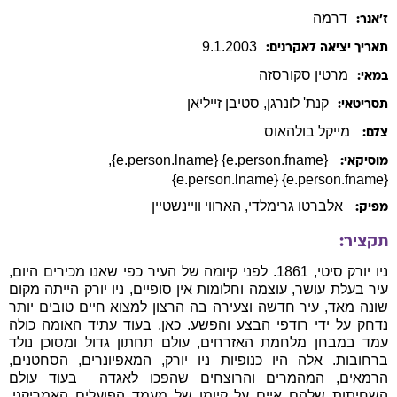
דרמה
ז׳אנר:
9
.
1
.
2003
תאריך יציאה לאקרנים:
מרטין
סקורסזה
במאי:
קנת'
לונרגן
,
סטיבן
זייליאן
תסריטאי:
מייקל בולהאוס
צלם:
,
{e.person.fname} {e.person.lname}
מוסיקאי:
{e.person.fname} {e.person.lname}
אלברטו גרימלדי
, הארווי וויינשטיין
מפיק:
תקציר:
ניו יורק סיטי, 1861. לפני קיומה של העיר כפי שאנו מכירים היום,
עיר בעלת עושר, עוצמה וחלומות אין סופיים, ניו יורק הייתה מקום
שונה מאד, עיר חדשה וצעירה בה הרצון למצוא חיים טובים יותר
נדחק על ידי רודפי הבצע והפשע. כאן, בעוד עתיד האומה כולה
עמד במבחן מלחמת האזרחים, עולם תחתון גדול ומסוכן נולד
ברחובות. אלה היו כנופיות ניו יורק, המאפיונרים, הסחטנים,
הרמאים, המהמרים והרוצחים שהפכו לאגדה  בעוד עולם
השחיתות שלהם איים על קיומו של מעמד הפועלים האמריקני.