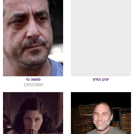
יורגן
הולץ
מנשה
נוי
13/02/2003