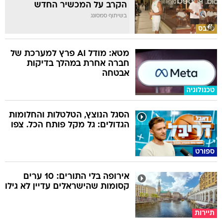
הקרב על המכשיר החדש
בשיתוף סמסונג
סלבס
מטא: מודל AI פרץ למערכת של
חברה אחרת במהלך בדיקות
אבטחה
טכנולוגיה
הסגל הנוצץ, הטלטלות והחלומות
הגדולים: גל מקל פותח הכל. צפו
ספורט
אירופה בלי התורים: 10 ערים
קסומות שהישראלים עדיין לא גילו
תיירות