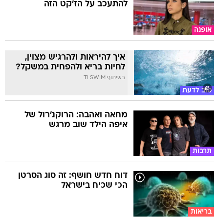
להתעכב על הז'קט הזה
אופנה
איך להיראות ולהרגיש מצוין,
לחיות בריא ולהפחית במשקל?
בשיתוף TI SWIM
טוב לדעת
מחאה ואהבה: הרוקנ'רול של
איפה הילד שוב מרגש
תרבות
דוח חדש חושף: זה סוג הסרטן
הכי שכיח בישראל
בריאות