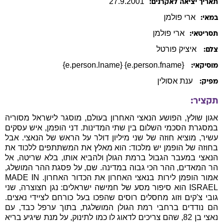
27
.
9
.
2001
תאריך יציאה לאקרנים:
ארי
פולמן
במאי:
ארי
פולמן
תסריטאי:
איציק פורטל
צלם:
{e.person.fname} {e.person.lname}
מוסיקאי:
ענת אסולין
מפיק:
תקציר:
אגון שולץ, הפושע הנאצי האחרון בעולם, מוסגר לישראל מסוריה
במסגרת הסכמי השלום בין שתי המדינות. דני הופמן, איש עסקים
עשיר, מוציא חוזה של שני מיליון דולר על הראש של הנאצי. אבל
בחוזה של הופמן יש מלכוד: הוא מאלץ את המשתתפים ללכוד את
הנאצי במעבר הגבול ברמת הגולן ולהביא אותו, בלא שריטה, אל
הר המאדים, ההר הכי גבוה במדינה. שם, על פסגת ההר המושלג,
אמור הופמן לירות בנאצי האחרון את הכדור האחרון. MADE IN
ISRAEL הוא סיפור מסע של חמישה ישראלים: נגן חצוצרה, שני
גובי צ'קים וזוג מחסלים רוסים שהפכו בעל כורחם לציידי נאצים.
הם נודדים ברחבי רמת הגולן המושלגת, בתוך ערפל כבד, עם
נאצי בן 82, שהם צריכים לדאוג לו כמו לתינוק, על מנת שיגיע בריא