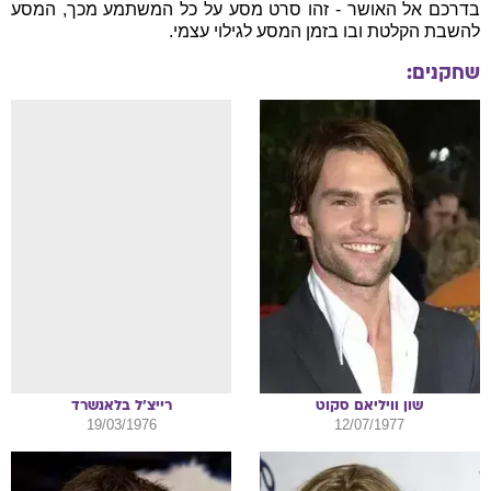
בדרכם אל האושר - זהו סרט מסע על כל המשתמע מכך, המסע
להשבת הקלטת ובו בזמן המסע לגילוי עצמי.
שחקנים:
שון וויליאם
סקוט
רייצ'ל
בלאנשרד
19/03/1976
12/07/1977