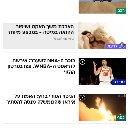
רכב
הארכת משך האקט ושיפור
ההנאה במיטה - במבצע מיוחד
בשיתוף "גברא"
טוב לדעת
כוכב ה-NBA לשעבר: אירשם
לדראפט ה-WNBA. צפו בסרטון
ההזוי
ספורט
הניסוי הסודי בחץ: האמת על
איראן שהממשלה מנסה להסתיר
כסף