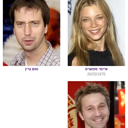
איימי
סמארט
טום
גרין
26/03/1976