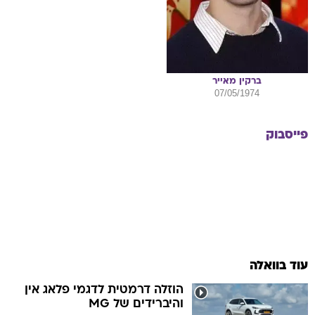
ברקין
מאייר
07/05/1974
פייסבוק
עוד בוואלה
הוזלה דרמטית לדגמי פלאג אין
והיברידים של MG