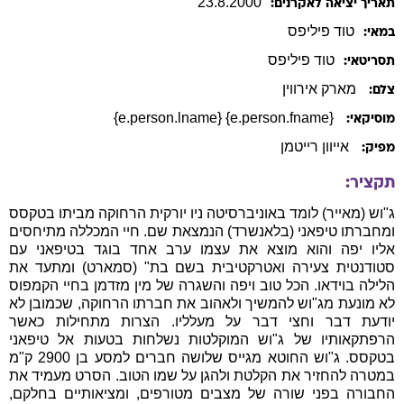
23
.
8
.
2000
תאריך יציאה לאקרנים:
טוד
פיליפס
במאי:
טוד
פיליפס
תסריטאי:
מארק אירווין
צלם:
{e.person.fname} {e.person.lname}
מוסיקאי:
אייוון רייטמן
מפיק:
תקציר:
ג"וש (מאייר) לומד באוניברסיטה ניו יורקית הרחוקה מביתו בטקסס
ומחברתו טיפאני (בלאנשרד) הנמצאת שם. חיי המכללה מתיחסים
אליו יפה והוא מוצא את עצמו ערב אחד בוגד בטיפאני עם
סטודנטית צעירה ואטרקטיבית בשם בת" (סמארט) ומתעד את
הלילה בוידאו. הכל טוב ויפה והשגרה של מין מזדמן בחיי הקמפוס
לא מונעת מג"וש להמשיך ולאהוב את חברתו הרחוקה, שכמובן לא
יודעת דבר וחצי דבר על מעלליו. הצרות מתחילות כאשר
הרפתקאותיו של ג"וש המוקלטות נשלחות בטעות אל טיפאני
בטקסס. ג"וש החוטא מגייס שלושה חברים למסע בן 2900 ק"מ
במטרה להחזיר את הקלטת ולהגן על שמו הטוב. הסרט מעמיד את
החבורה בפני שורה של מצבים מטורפים, ומציאותיים בחלקם,