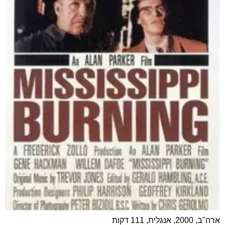
ארה"ב, 2000, אנגלית, 111 דקות
מדע בדיוני
ז׳אנר: