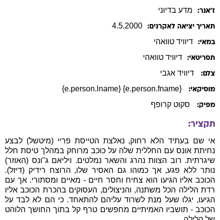
4
.
5
.
2000
תאריך יציאה לאקרנים:
דיוויד
טוואהי
במאי:
דיוויד
טוואהי
תסריטאי:
דיוויד אגבי
צלם:
{e.person.fname} {e.person.lname}
מוסיקאי:
סקוט קרופף
מפיק:
תקציר:
אי שם בעתיד הלא רחוק, נאלצת הטייסת פריי (מיטשל) לבצע
נחיתת אונס עם החללית שלה על כוכב מרוחק במהלך טיסת חלל
שיגרתית. רוב הצוות נהרג והשאר נמלטים. ויליאם ג"ונס (האוזר)
נותר ללא פגע, אך כמוהו גם האסיר שלו, הרוצח רידיק (דיזל).
הכוכב אליו הגיעו הוא צחיח וחסר חיים - מאיים ומסתורי. אך עם
רדת הלילה הכל משתנה, והניצולים, העסוקים בהכרת הכוכב אליו
הגיעו, יגלו שעל מנת לשרוד עליהם להתאחד. כי הם לא לבד על
הכוכב - תושביו האמיתיים מחפשים טרף קל בתוך החושך הלוהט
של הלילה...
שחקנים: