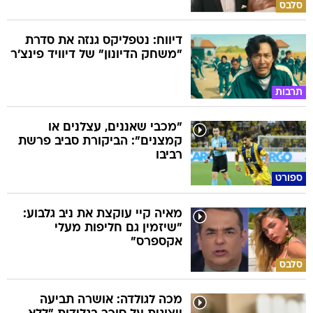
דיווח: נטפליקס גנזה את סדרת
"משחק הדיונון" של דיוויד פינצ'ר
תרבות
"מכבי שאננים, עצלנים או
קמצנים": הביקורת סביב פרשת
רביבו
ספורט
מאיה קיי עוקצת את ניב גלבוע:
"שיזמין גם חליפות מעלי
אקספרס"
סלבס
מכה לגולדה: אושרה תביעה
ייצוגית על סוכר בגלידות "ללא
סוכר"