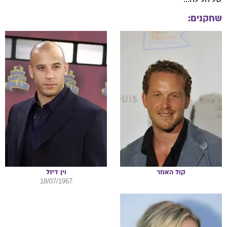
קול
האוזר
וין
דיזל
18/07/1967