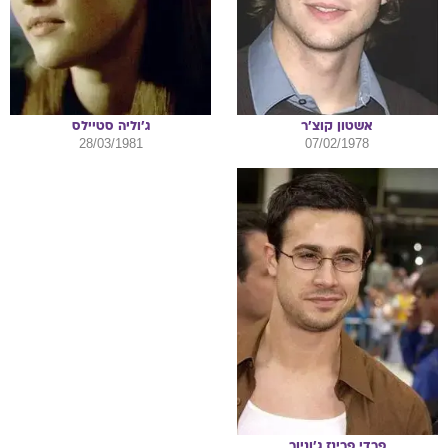
אשטון
קוצ'ר
ג'וליה
סטיילס
28/03/1981
07/02/1978
פרדי
פרינז ג'וניור