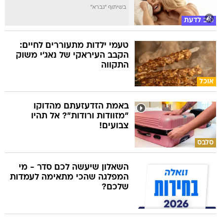
בשיתוף "גברא"
טוב לדעת
טעמי ילדות מתעוררים לחיים:
הקבב העיראקי של נאג׳י משוק
התקווה
אוכל
באמת הזדעזעתם מהדוקו
"מזוודות ורודות"? אל תהיו
צבועים!
סלבס
השאלון שיעשה לכם סדר - מי
המפלגה שהכי מתאימה לעמדות
שלכם?