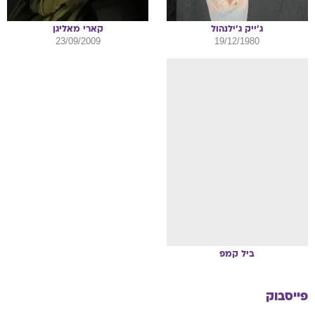
ג'ייק
ג'ילנהול
קארי
מאליגן
23/09/2009
19/12/1980
ביל
קמפ
פייסבוק