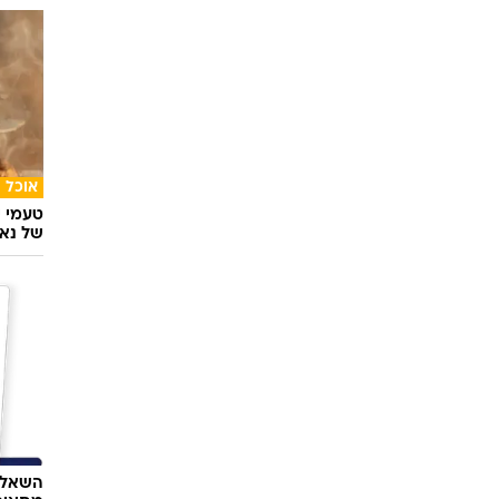
אוכל
טעמי י
של נאג
השאלון