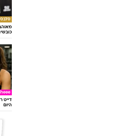
סלבס
מאוהבי
כובשי
Sheee
דייט ר
היום