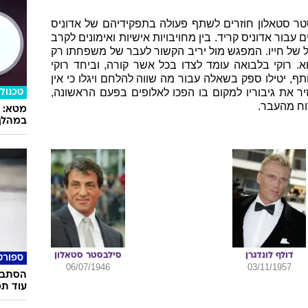
סטר סטאלון חוזרים לשתף פעולה בתפקידיהם של אדוניס
 עבור אדוניס קריד. בין מחויבויות אישיות ואימונים לקרב
ל של חייו. המפגש מול יריב הקשור לעבר של משפחתו רק
. רוקי בלבואה עומד לצדו בכל אשר קורה, וביחד רוקי
, יטילו ספק בשאלה עבור מה שווה להלחם ויגלו כי אין
ב יותר ממשפחה. קריד 2 מחזיר את גיבוריו למקום בו הפכו לאלופים בפעם הראשונה,
טכנולו
רוח מהעבר.
במהלך
דולף
לונדגרן
סילבסטר
סטאלון
ספורט
06/07/1946
03/11/1957
הסתבכ
עוד תמ