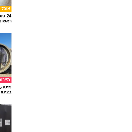
אוכל
24 ס
ראשונ
תיירות
מיטה, 
בצינור