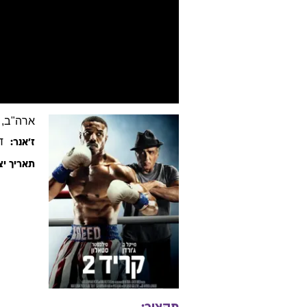
ארה"ב, 2018, אנגלית, 130 דקות
ד
ז׳אנר:
תאריך יצ