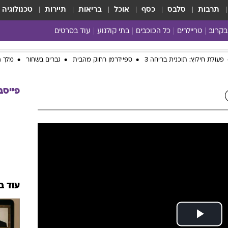
תרבות
סלבס
כסף
אוכל
בריאות
תיירות
טכנולוגיה
בקרוב
טריילרים
כל הכוכבים
בתי קולנוע
עוד בסרטים
כל הסרטים
פעולת חילוץ: תוכנית בריחה 3
ספיידרמן רחוק מהבית
גברים בשחור
מלך ה
yes planet
פייסב
עוד ב