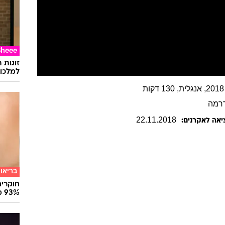
Sheee
זוגות 
למלכוד
רמה
22
.
11
.
2018
יאה לאקרנים:
בריאו
חוקרים
93% מנגיפי הסרטן