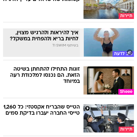
תיירות
איך להיראות ולהרגיש מצוין,
לחיות בריא ולהפחית במשקל?
בשיתוף TI SWIM
טוב לדעת
זוגות התחילו להתחתן בשיטה
הזאת. הם נכנסו למלכודת רעה
במיוחד
Sheee
הטייס שהבריח אקסטזי: כל 1,260
טייסי החברה יעברו בדיקת סמים
תיירות