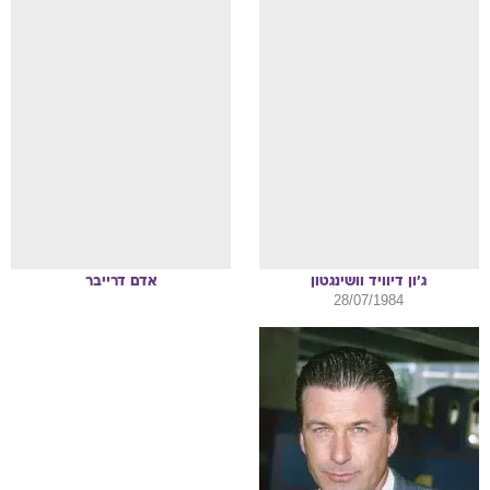
ג'ון
דיוויד וושינגטון
אדם
דרייבר
28/07/1984