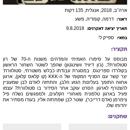
ארה"ב, 2018, אנגלית, 135 דקות
דרמה
, קומדיה
, פשע
ז׳אנר:
9
.
8
.
2018
תאריך יציאה לאקרנים:
ספייק
לי
במאי:
תקציר:
מבוסס על סיפורו האמיתי והמדהים משנות ה-70 של רון
סטולוורת?, (ג'ון דיוויד וושינגטון) שהפך לשוטר השחור הראשון
בקולרדו ספרינגס. במסגרת עבודתו כבלש משטרתי, סטולוורת'
יצר קשר עם הסניף המקומי של ה-KKK (קו קלאס קלאן), ארגון
אחווה התומך בעליונות הגזע הלבן, והתחזה לאדם לבן שמעוניין
להצטרף לארגון. הסרט עוקב אחר הסידור בו סטולוורת? עצמו
פעיל בארגון טלפונית מאחורי הקלעים, ולמפגשים נשלח פיל
צימרמן (אדם דרייבר), שוטר לבן שמתחזה אליו, בעודו מסתיר את
יהדותו שלו.
שחקנים: