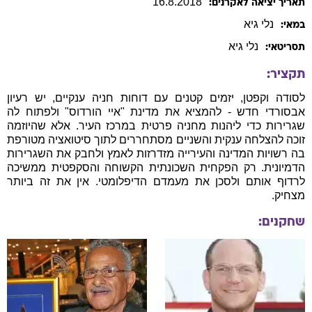
16
.
8
.
2018
תאריך יציאה לאקרנים:
נלי
גיא
במאי:
נלי
גיא
תסריטאי:
תקציר:
לסודה וקפטן, יזמים קטנים עם דוחות חניה ענקיים, יש רעיון
אבסורדי חדש - להמציא את מדינת "איי הורדוס" ולפתוח לה
שגרירות כדי ליהנות מחניה פרטית במרכז העיר. אלא שהיוזמה
זוכה להצלחה ענקית והשניים מסתחררים לתוך סיטואציה מטורפת
בה רשויות המדינה והעירייה מזדרזות לאמץ ולחבק את השגרירות
הדמיונית. רק הפקחית השכונתית הקשוחה והסקפטית ממשיכה
לרדוף אותם ולסכן את מעמדם הדיפלומטי. אין את זה ביותר
מצחיק.
שחקנים: