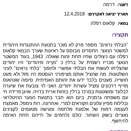
דרמה
ז׳אנר:
12
.
4
.
2018
תאריך יציאה לאקרנים:
קלאוס
רפלה
במאי:
תקציר:
"הבלתי נראים" מספר פרק לא מוכר בתנועת ההתנגדות היהודית
למשטר הנאצי. התסריט מבוסס על ראיונות שערך הבמאי קלאוס
רפלה עם ניצולים שחיו תחת זהות שאולה. 1943, בעוד המשטר
הנאצי מכריז רשמית על ברלין כ "נקייה מיהודים" היו יהודים
שהצליחו לעשות את הבלתי אפשרי ולהפוך "בלתי נראים" לעיני
השלטונות. מה שהציל אותם מציפורני הגסטפו היו מזל ולא מעט
תושייה. מעטים בלבד ידעו את זהותם האמיתית. סיומה שונהאוס
מזייף דרכונים ומציל עשרות יהודים. האני לוי צובעת את שיערה
לבלונד ומשוטטת במרכז ברלין בזהות ארית בדויה. אויגן פרידה חי
עם משפחה גרמנית, ביום הוא חבר בתנועת הנוער ההיטלראי
ובלילות מפיץ עלונים הקוראים למרי. ואחרונה, רות גימפל, מאמצת
לעצמה דמות של אלמנת מלחמה ומגישה מטעמים לקצינים
נאציים בשוק השחור. כולם נלחמים על חייהם תחת האימה
להיחשף.