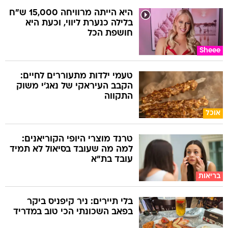
היא הייתה מרוויחה 15,000 ש"ח
בלילה כנערת ליווי, וכעת היא
חושפת הכל
Sheee
טעמי ילדות מתעוררים לחיים:
הקבב העיראקי של נאג׳י משוק
התקווה
אוכל
טרנד מוצרי היופי הקוריאנים:
למה מה שעובד בסיאול לא תמיד
עובד בת"א
בריאות
בלי תיירים: ניר קיפניס ביקר
בפאב השכונתי הכי טוב במדריד